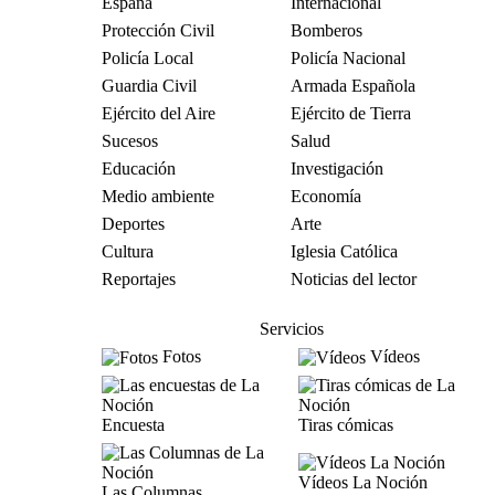
España
Internacional
Protección Civil
Bomberos
Policía Local
Policía Nacional
Guardia Civil
Armada Española
Ejército del Aire
Ejército de Tierra
Sucesos
Salud
Educación
Investigación
Medio ambiente
Economía
Deportes
Arte
Cultura
Iglesia Católica
Reportajes
Noticias del lector
Servicios
Fotos
Vídeos
Encuesta
Tiras cómicas
Vídeos La Noción
Las Columnas