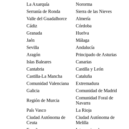
La Axarquía
Nororma
Serranía de Ronda
Sierra de las Nieves
Valle del Guadalhorce
Almería
Cádiz
Córdoba
Granada
Huelva
Jaén
Málaga
Sevilla
Andalucía
Aragón
Principado de Asturias
Islas Baleares
Canarias
Cantabria
Castilla y León
Castilla-La Mancha
Cataluña
Comunidad Valenciana
Extremadura
Galicia
Comunidad de Madrid
Comunidad Foral de
Región de Murcia
Navarra
País Vasco
La Rioja
Ciudad Autónoma de
Ciudad Autónoma de
Ceuta
Melilla