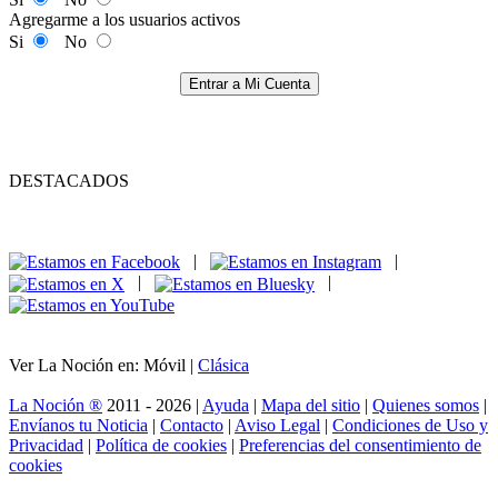
Agregarme a los usuarios activos
Si
No
Entrar a Mi Cuenta
DESTACADOS
|
|
|
|
Ver La Noción en: Móvil |
Clásica
La Noción ®
2011 - 2026 |
Ayuda
|
Mapa del sitio
|
Quienes somos
|
Envíanos tu Noticia
|
Contacto
|
Aviso Legal
|
Condiciones de Uso y
Privacidad
|
Política de cookies
|
Preferencias del consentimiento de
cookies