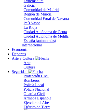
Extremadura
Galicia
Comunidad de Madrid
Región de Murcia
Comunidad Foral de Navarra
País Vasco
La Rioja
Ciudad Autónoma de Ceuta
Ciudad Autónoma de Melilla
España (autonomías)
Internacional
Economía
Deportes
Arte y Cultura
Arte
Cultura
Seguridad
Protección Civil
Bomberos
Policía Local
Policía Nacional
Guardia Civil
Armada Española
Ejército del Aire
Ejército de Tierra