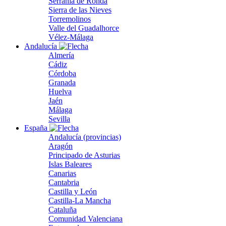
Serranía de Ronda
Sierra de las Nieves
Torremolinos
Valle del Guadalhorce
Vélez-Málaga
Andalucía
Almería
Cádiz
Córdoba
Granada
Huelva
Jaén
Málaga
Sevilla
España
Andalucía (provincias)
Aragón
Principado de Asturias
Islas Baleares
Canarias
Cantabria
Castilla y León
Castilla-La Mancha
Cataluña
Comunidad Valenciana