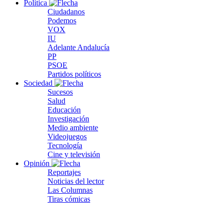
Política
Ciudadanos
Podemos
VOX
IU
Adelante Andalucía
PP
PSOE
Partidos políticos
Sociedad
Sucesos
Salud
Educación
Investigación
Medio ambiente
Videojuegos
Tecnología
Cine y televisión
Opinión
Reportajes
Noticias del lector
Las Columnas
Tiras cómicas