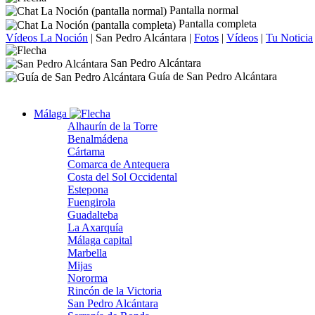
Pantalla normal
Pantalla completa
Vídeos La Noción
|
San Pedro Alcántara
|
Fotos
|
Vídeos
|
Tu Noticia
San Pedro Alcántara
Guía de San Pedro Alcántara
Málaga
Alhaurín de la Torre
Benalmádena
Cártama
Comarca de Antequera
Costa del Sol Occidental
Estepona
Fuengirola
Guadalteba
La Axarquía
Málaga capital
Marbella
Mijas
Nororma
Rincón de la Victoria
San Pedro Alcántara