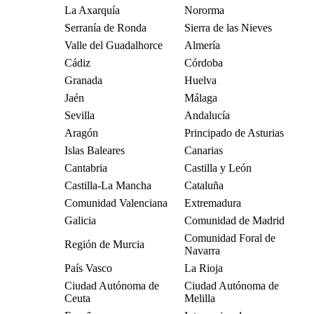
La Axarquía
Nororma
Serranía de Ronda
Sierra de las Nieves
Valle del Guadalhorce
Almería
Cádiz
Córdoba
Granada
Huelva
Jaén
Málaga
Sevilla
Andalucía
Aragón
Principado de Asturias
Islas Baleares
Canarias
Cantabria
Castilla y León
Castilla-La Mancha
Cataluña
Comunidad Valenciana
Extremadura
Galicia
Comunidad de Madrid
Comunidad Foral de
Región de Murcia
Navarra
País Vasco
La Rioja
Ciudad Autónoma de
Ciudad Autónoma de
Ceuta
Melilla