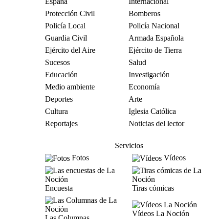
España
Internacional
Protección Civil
Bomberos
Policía Local
Policía Nacional
Guardia Civil
Armada Española
Ejército del Aire
Ejército de Tierra
Sucesos
Salud
Educación
Investigación
Medio ambiente
Economía
Deportes
Arte
Cultura
Iglesia Católica
Reportajes
Noticias del lector
Servicios
Fotos
Vídeos
Encuesta
Tiras cómicas
Vídeos La Noción
Las Columnas