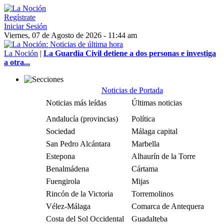
Regístrate
Iniciar Sesión
Viernes, 07 de Agosto de 2026 - 11:44 am
La Noción
|
La Guardia Civil detiene a dos personas e investiga
a otra...
Noticias de Portada
Noticias más leídas
Últimas noticias
Andalucía (provincias)
Política
Sociedad
Málaga capital
San Pedro Alcántara
Marbella
Estepona
Alhaurín de la Torre
Benalmádena
Cártama
Fuengirola
Mijas
Rincón de la Victoria
Torremolinos
Vélez-Málaga
Comarca de Antequera
Costa del Sol Occidental
Guadalteba