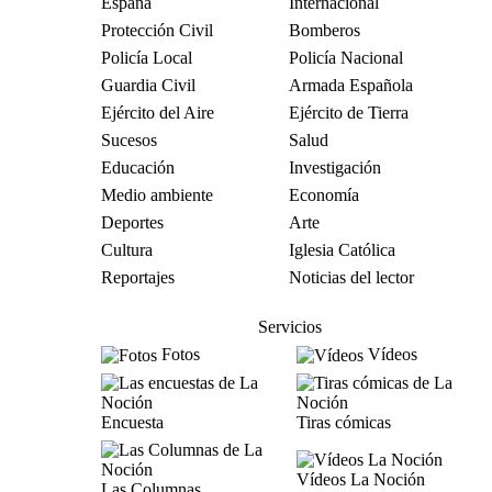
España
Internacional
Protección Civil
Bomberos
Policía Local
Policía Nacional
Guardia Civil
Armada Española
Ejército del Aire
Ejército de Tierra
Sucesos
Salud
Educación
Investigación
Medio ambiente
Economía
Deportes
Arte
Cultura
Iglesia Católica
Reportajes
Noticias del lector
Servicios
Fotos
Vídeos
Encuesta
Tiras cómicas
Vídeos La Noción
Las Columnas