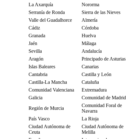
La Axarquía
Nororma
Serranía de Ronda
Sierra de las Nieves
Valle del Guadalhorce
Almería
Cádiz
Córdoba
Granada
Huelva
Jaén
Málaga
Sevilla
Andalucía
Aragón
Principado de Asturias
Islas Baleares
Canarias
Cantabria
Castilla y León
Castilla-La Mancha
Cataluña
Comunidad Valenciana
Extremadura
Galicia
Comunidad de Madrid
Comunidad Foral de
Región de Murcia
Navarra
País Vasco
La Rioja
Ciudad Autónoma de
Ciudad Autónoma de
Ceuta
Melilla