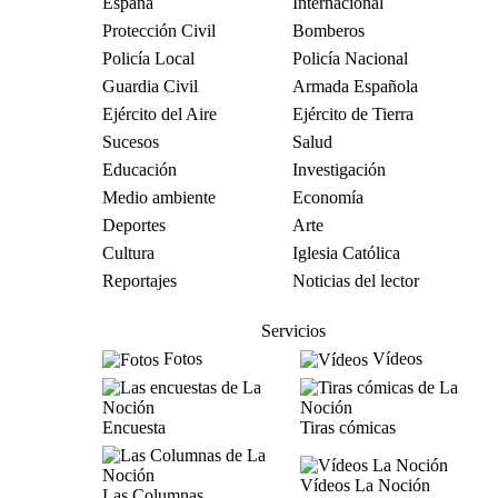
España
Internacional
Protección Civil
Bomberos
Policía Local
Policía Nacional
Guardia Civil
Armada Española
Ejército del Aire
Ejército de Tierra
Sucesos
Salud
Educación
Investigación
Medio ambiente
Economía
Deportes
Arte
Cultura
Iglesia Católica
Reportajes
Noticias del lector
Servicios
Fotos
Vídeos
Encuesta
Tiras cómicas
Vídeos La Noción
Las Columnas