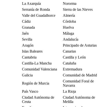
La Axarquía
Nororma
Serranía de Ronda
Sierra de las Nieves
Valle del Guadalhorce
Almería
Cádiz
Córdoba
Granada
Huelva
Jaén
Málaga
Sevilla
Andalucía
Aragón
Principado de Asturias
Islas Baleares
Canarias
Cantabria
Castilla y León
Castilla-La Mancha
Cataluña
Comunidad Valenciana
Extremadura
Galicia
Comunidad de Madrid
Comunidad Foral de
Región de Murcia
Navarra
País Vasco
La Rioja
Ciudad Autónoma de
Ciudad Autónoma de
Ceuta
Melilla