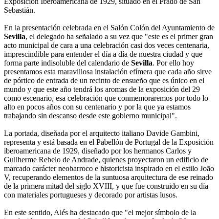
Exposición Iberoamericana de 1929, situado en el Prado de San
Sebastián.
En la presentación celebrada en el Salón Colón del Ayuntamiento de
Sevilla
, el delegado ha señalado a su vez que "este es el primer gran
acto municipal de cara a una celebración casi dos veces centenaria,
imprescindible para entender el día a día de nuestra ciudad y que
forma parte indisoluble del calendario de
Sevilla
. Por ello hoy
presentamos esta maravillosa instalación efímera que cada año sirve
de pórtico de entrada de un recinto de ensueño que es único en el
mundo y que este año tendrá los aromas de la exposición del 29
como escenario, esa celebración que conmemoraremos por todo lo
alto en pocos años con su centenario y por la que ya estamos
trabajando sin descanso desde este gobierno municipal".
La portada, diseñada por el arquitecto italiano Davide Gambini,
representa y está basada en el Pabellón de Portugal de la Exposición
iberoamericana de 1929, diseñado por los hermanos Carlos y
Guilherme Rebelo de Andrade, quienes proyectaron un edificio de
marcado carácter neobarroco e historicista inspirado en el estilo João
V, recuperando elementos de la suntuosa arquitectura de ese reinado
de la primera mitad del siglo XVIII, y que fue construido en su día
con materiales portugueses y decorado por artistas lusos.
En este sentido, Alés ha destacado que "el mejor símbolo de la