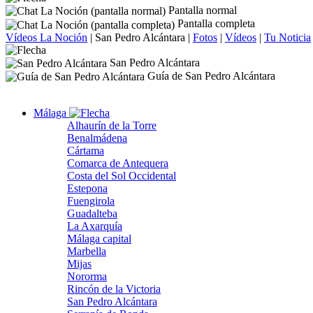
Pantalla normal
Pantalla completa
Vídeos La Noción
|
San Pedro Alcántara
|
Fotos
|
Vídeos
|
Tu Noticia
San Pedro Alcántara
Guía de San Pedro Alcántara
Málaga
Alhaurín de la Torre
Benalmádena
Cártama
Comarca de Antequera
Costa del Sol Occidental
Estepona
Fuengirola
Guadalteba
La Axarquía
Málaga capital
Marbella
Mijas
Nororma
Rincón de la Victoria
San Pedro Alcántara