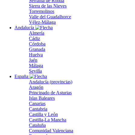
Serranía de Ronda
Sierra de las Nieves
Torremolinos
Valle del Guadalhorce
Vélez-Málaga
Andalucía
Almería
Cádiz
Córdoba
Granada
Huelva
Jaén
Málaga
Sevilla
España
Andalucía (provincias)
Aragón
Principado de Asturias
Islas Baleares
Canarias
Cantabria
Castilla y León
Castilla-La Mancha
Cataluña
Comunidad Valenciana