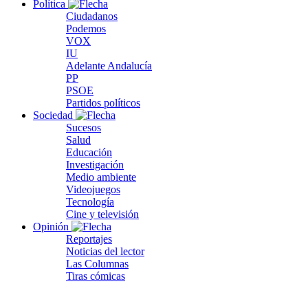
Política
Ciudadanos
Podemos
VOX
IU
Adelante Andalucía
PP
PSOE
Partidos políticos
Sociedad
Sucesos
Salud
Educación
Investigación
Medio ambiente
Videojuegos
Tecnología
Cine y televisión
Opinión
Reportajes
Noticias del lector
Las Columnas
Tiras cómicas