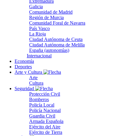
Extremadura
Galicia
Comunidad de Madrid
Región de Murcia
Comunidad Foral de Navarra
País Vasco
La Rioja
Ciudad Autónoma de Ceuta
Ciudad Autónoma de Melilla
España (autonomías)
Internacional
Economía
Deportes
Arte y Cultura
Arte
Cultura
Seguridad
Protección Civil
Bomberos
Policía Local
Policía Nacional
Guardia Civil
Armada Española
Ejército del Aire
Ejército de Tierra