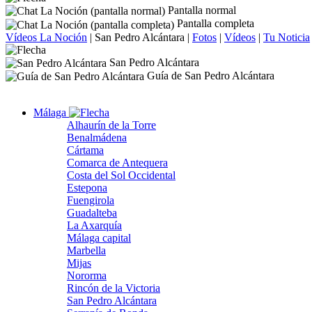
Pantalla normal
Pantalla completa
Vídeos La Noción
|
San Pedro Alcántara
|
Fotos
|
Vídeos
|
Tu Noticia
San Pedro Alcántara
Guía de San Pedro Alcántara
Málaga
Alhaurín de la Torre
Benalmádena
Cártama
Comarca de Antequera
Costa del Sol Occidental
Estepona
Fuengirola
Guadalteba
La Axarquía
Málaga capital
Marbella
Mijas
Nororma
Rincón de la Victoria
San Pedro Alcántara