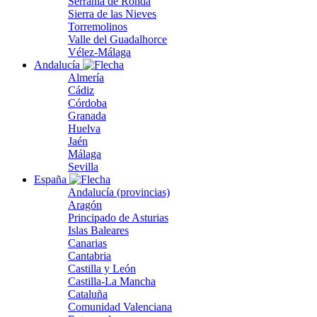
Serranía de Ronda
Sierra de las Nieves
Torremolinos
Valle del Guadalhorce
Vélez-Málaga
Andalucía
Almería
Cádiz
Córdoba
Granada
Huelva
Jaén
Málaga
Sevilla
España
Andalucía (provincias)
Aragón
Principado de Asturias
Islas Baleares
Canarias
Cantabria
Castilla y León
Castilla-La Mancha
Cataluña
Comunidad Valenciana