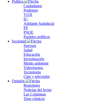
Política
Ciudadanos
Podemos
VOX
IU
Adelante Andalucía
PP
PSOE
Partidos políticos
Sociedad
Sucesos
Salud
Educación
Investigación
Medio ambiente
Videojuegos
Tecnología
Cine y televisión
Opinión
Reportajes
Noticias del lector
Las Columnas
Tiras cómicas