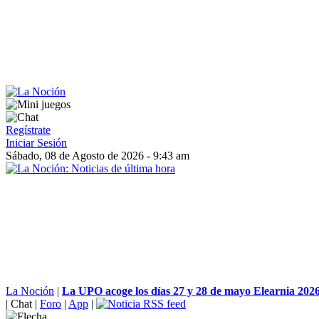
Regístrate
Iniciar Sesión
Sábado, 08 de Agosto de 2026 - 9:43 am
La Noción
|
La UPO acoge los días 27 y 28 de mayo Elearnia 202
|
Chat
|
Foro
|
App
|