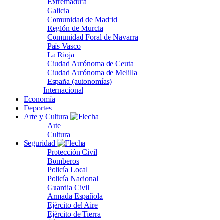
Extremadura
Galicia
Comunidad de Madrid
Región de Murcia
Comunidad Foral de Navarra
País Vasco
La Rioja
Ciudad Autónoma de Ceuta
Ciudad Autónoma de Melilla
España (autonomías)
Internacional
Economía
Deportes
Arte y Cultura
Arte
Cultura
Seguridad
Protección Civil
Bomberos
Policía Local
Policía Nacional
Guardia Civil
Armada Española
Ejército del Aire
Ejército de Tierra