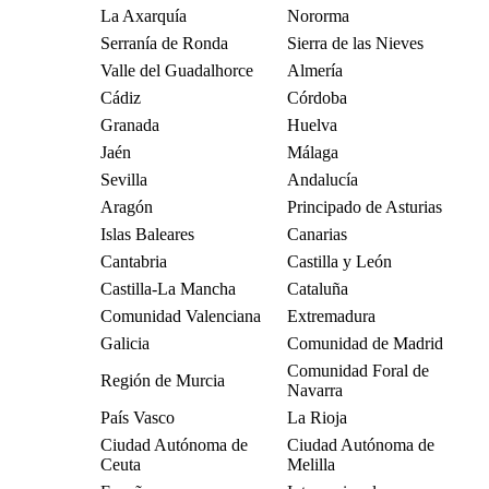
La Axarquía
Nororma
Serranía de Ronda
Sierra de las Nieves
Valle del Guadalhorce
Almería
Cádiz
Córdoba
Granada
Huelva
Jaén
Málaga
Sevilla
Andalucía
Aragón
Principado de Asturias
Islas Baleares
Canarias
Cantabria
Castilla y León
Castilla-La Mancha
Cataluña
Comunidad Valenciana
Extremadura
Galicia
Comunidad de Madrid
Comunidad Foral de
Región de Murcia
Navarra
País Vasco
La Rioja
Ciudad Autónoma de
Ciudad Autónoma de
Ceuta
Melilla