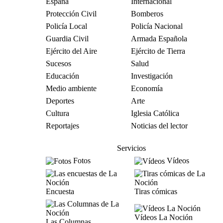
España
Internacional
Protección Civil
Bomberos
Policía Local
Policía Nacional
Guardia Civil
Armada Española
Ejército del Aire
Ejército de Tierra
Sucesos
Salud
Educación
Investigación
Medio ambiente
Economía
Deportes
Arte
Cultura
Iglesia Católica
Reportajes
Noticias del lector
Servicios
Fotos
Vídeos
Encuesta
Tiras cómicas
Vídeos La Noción
Las Columnas