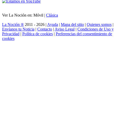
Ver La Noción en: Móvil |
Clásica
La Noción ®
2011 - 2026 |
Ayuda
|
Mapa del sitio
|
Quienes somos
|
Envíanos tu Noticia
|
Contacto
|
Aviso Legal
|
Condiciones de Uso y
Privacidad
|
Política de cookies
|
Preferencias del consentimiento de
cookies