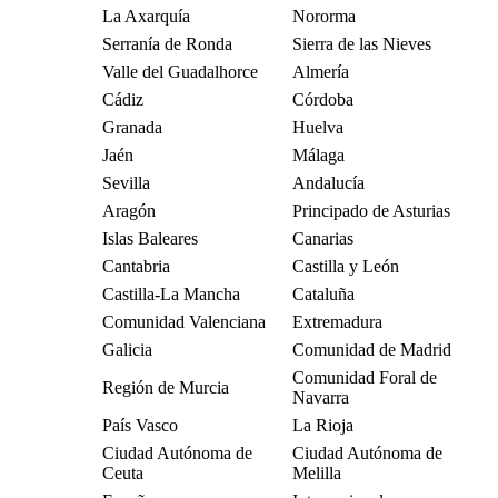
La Axarquía
Nororma
Serranía de Ronda
Sierra de las Nieves
Valle del Guadalhorce
Almería
Cádiz
Córdoba
Granada
Huelva
Jaén
Málaga
Sevilla
Andalucía
Aragón
Principado de Asturias
Islas Baleares
Canarias
Cantabria
Castilla y León
Castilla-La Mancha
Cataluña
Comunidad Valenciana
Extremadura
Galicia
Comunidad de Madrid
Comunidad Foral de
Región de Murcia
Navarra
País Vasco
La Rioja
Ciudad Autónoma de
Ciudad Autónoma de
Ceuta
Melilla