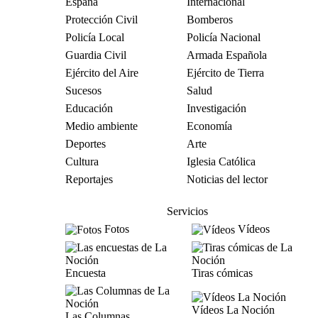
España
Internacional
Protección Civil
Bomberos
Policía Local
Policía Nacional
Guardia Civil
Armada Española
Ejército del Aire
Ejército de Tierra
Sucesos
Salud
Educación
Investigación
Medio ambiente
Economía
Deportes
Arte
Cultura
Iglesia Católica
Reportajes
Noticias del lector
Servicios
Fotos
Vídeos
Encuesta
Tiras cómicas
Vídeos La Noción
Las Columnas