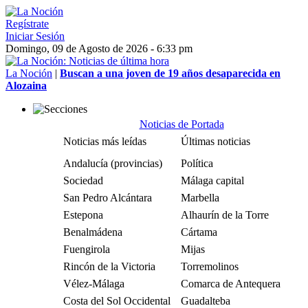
Regístrate
Iniciar Sesión
Domingo, 09 de Agosto de 2026 - 6:33 pm
La Noción
|
Buscan a una joven de 19 años desaparecida en
Alozaina
Noticias de Portada
Noticias más leídas
Últimas noticias
Andalucía (provincias)
Política
Sociedad
Málaga capital
San Pedro Alcántara
Marbella
Estepona
Alhaurín de la Torre
Benalmádena
Cártama
Fuengirola
Mijas
Rincón de la Victoria
Torremolinos
Vélez-Málaga
Comarca de Antequera
Costa del Sol Occidental
Guadalteba