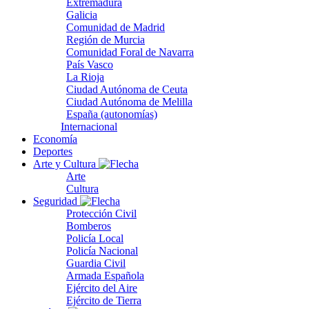
Extremadura
Galicia
Comunidad de Madrid
Región de Murcia
Comunidad Foral de Navarra
País Vasco
La Rioja
Ciudad Autónoma de Ceuta
Ciudad Autónoma de Melilla
España (autonomías)
Internacional
Economía
Deportes
Arte y Cultura
Arte
Cultura
Seguridad
Protección Civil
Bomberos
Policía Local
Policía Nacional
Guardia Civil
Armada Española
Ejército del Aire
Ejército de Tierra