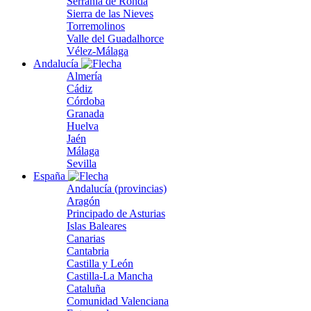
Serranía de Ronda
Sierra de las Nieves
Torremolinos
Valle del Guadalhorce
Vélez-Málaga
Andalucía
Almería
Cádiz
Córdoba
Granada
Huelva
Jaén
Málaga
Sevilla
España
Andalucía (provincias)
Aragón
Principado de Asturias
Islas Baleares
Canarias
Cantabria
Castilla y León
Castilla-La Mancha
Cataluña
Comunidad Valenciana