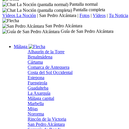
Pantalla normal
Pantalla completa
Vídeos La Noción
|
San Pedro Alcántara
|
Fotos
|
Vídeos
|
Tu Noticia
San Pedro Alcántara
Guía de San Pedro Alcántara
Málaga
Alhaurín de la Torre
Benalmádena
Cártama
Comarca de Antequera
Costa del Sol Occidental
Estepona
Fuengirola
Guadalteba
La Axarquía
Málaga capital
Marbella
Mijas
Nororma
Rincón de la Victoria
San Pedro Alcántara