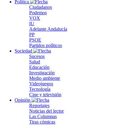
Política
Ciudadanos
Podemos
VOX
IU
Adelante Andalucía
PP
PSOE
Partidos políticos
Sociedad
Sucesos
Salud
Educación
Investigación
Medio ambiente
Videojuegos
Tecnología
Cine y televisión
Opinión
Reportajes
Noticias del lector
Las Columnas
Tiras cómicas