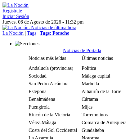
Regístrate
Iniciar Sesión
Jueves, 06 de Agosto de 2026 - 11:32 pm
La Noción
|
Tags
|
Tags: Porsche
Noticias de Portada
Noticias más leídas
Últimas noticias
Andalucía (provincias)
Política
Sociedad
Málaga capital
San Pedro Alcántara
Marbella
Estepona
Alhaurín de la Torre
Benalmádena
Cártama
Fuengirola
Mijas
Rincón de la Victoria
Torremolinos
Vélez-Málaga
Comarca de Antequera
Costa del Sol Occidental
Guadalteba
La Axarquía
Nororma