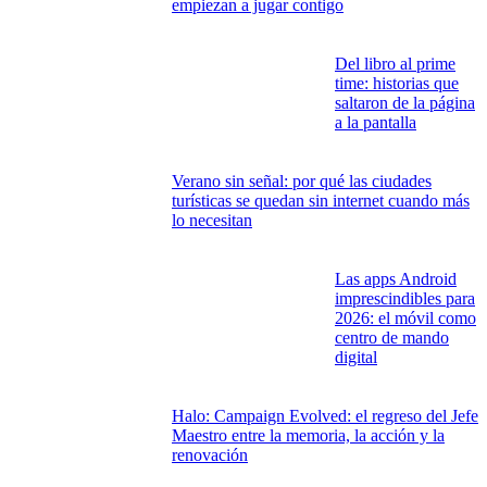
empiezan a jugar contigo
Del libro al prime
time: historias que
saltaron de la página
a la pantalla
Verano sin señal: por qué las ciudades
turísticas se quedan sin internet cuando más
lo necesitan
Las apps Android
imprescindibles para
2026: el móvil como
centro de mando
digital
Halo: Campaign Evolved: el regreso del Jefe
Maestro entre la memoria, la acción y la
renovación