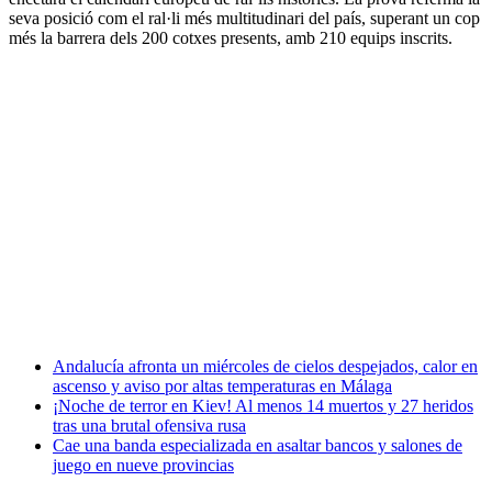
seva posició com el ral·li més multitudinari del país, superant un cop
més la barrera dels 200 cotxes presents, amb 210 equips inscrits.
Andalucía afronta un miércoles de cielos despejados, calor en
ascenso y aviso por altas temperaturas en Málaga
¡Noche de terror en Kiev! Al menos 14 muertos y 27 heridos
tras una brutal ofensiva rusa
Cae una banda especializada en asaltar bancos y salones de
juego en nueve provincias