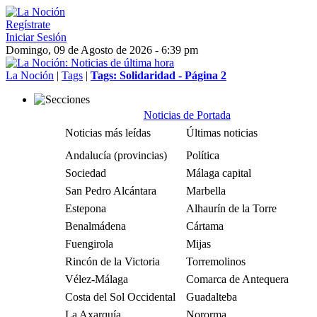
Regístrate
Iniciar Sesión
Domingo, 09 de Agosto de 2026 - 6:39 pm
La Noción
|
Tags
|
Tags: Solidaridad - Página 2
Noticias de Portada
Noticias más leídas
Últimas noticias
Andalucía (provincias)
Política
Sociedad
Málaga capital
San Pedro Alcántara
Marbella
Estepona
Alhaurín de la Torre
Benalmádena
Cártama
Fuengirola
Mijas
Rincón de la Victoria
Torremolinos
Vélez-Málaga
Comarca de Antequera
Costa del Sol Occidental
Guadalteba
La Axarquía
Nororma