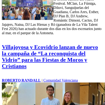
Festival. MClan, La Fúmiga,
Diluvi, Sanguijuelas del
Guadiana, Carlos Ares, Esther,
DJ Plan B, DJ Andrew,
Romàntic Dimoni, Cactus, DJ
Jajajers, Naina, DJ Las Hienas y Rö (ganadora de La Vila Talent
Fest 2026) han actuado durante dos días en los dos escenarios junto
al mar, en el parque de la Antoneta.
Villajoyosa y Ecovidrio lanzan de nuevo
la campaña de “La reconquista del
Vidrio” para las Fiestas de Moros y
Cristianos
ROBERTO RANDALL
|
Comunidad Valenciana