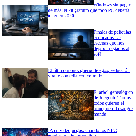
Windows sin pagar
de más: el kit gratuito que todo PC debería
tener en 2026
Finales de películas
explicados: las
escenas que nos
dejaron pegados al
sofá
El último mono: guerra de egos, seducción
viral y comedia con colmillo
El árbol genealógico
de Juego de Tronos:
todos quieren el
trono, pero la sangre
manda
IA en videojuegos: cuando los NPC
empiezan a jugar contigo