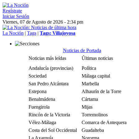
Regístrate
Iniciar Sesión
Viernes, 07 de Agosto de 2026 - 2:34 pm
La Noción
|
Tags
|
Tags: Villajoyosa
Noticias de Portada
Noticias más leídas
Últimas noticias
Andalucía (provincias)
Política
Sociedad
Málaga capital
San Pedro Alcántara
Marbella
Estepona
Alhaurín de la Torre
Benalmádena
Cártama
Fuengirola
Mijas
Rincón de la Victoria
Torremolinos
Vélez-Málaga
Comarca de Antequera
Costa del Sol Occidental
Guadalteba
La Axarquía
Nororma