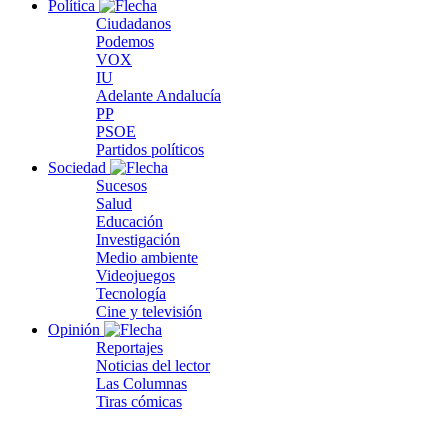
Política
Ciudadanos
Podemos
VOX
IU
Adelante Andalucía
PP
PSOE
Partidos políticos
Sociedad
Sucesos
Salud
Educación
Investigación
Medio ambiente
Videojuegos
Tecnología
Cine y televisión
Opinión
Reportajes
Noticias del lector
Las Columnas
Tiras cómicas