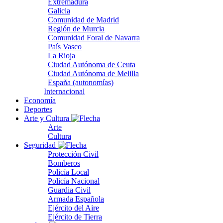
Extremadura
Galicia
Comunidad de Madrid
Región de Murcia
Comunidad Foral de Navarra
País Vasco
La Rioja
Ciudad Autónoma de Ceuta
Ciudad Autónoma de Melilla
España (autonomías)
Internacional
Economía
Deportes
Arte y Cultura
Arte
Cultura
Seguridad
Protección Civil
Bomberos
Policía Local
Policía Nacional
Guardia Civil
Armada Española
Ejército del Aire
Ejército de Tierra