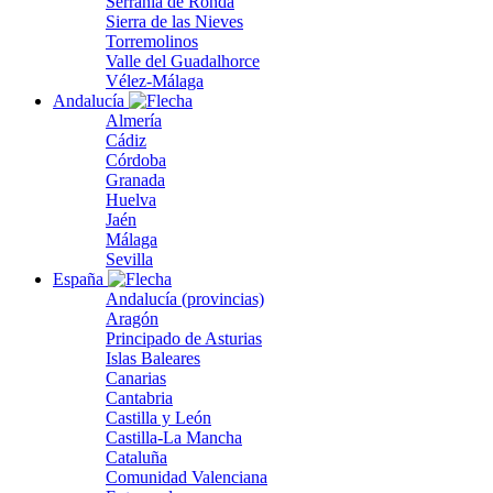
Serranía de Ronda
Sierra de las Nieves
Torremolinos
Valle del Guadalhorce
Vélez-Málaga
Andalucía
Almería
Cádiz
Córdoba
Granada
Huelva
Jaén
Málaga
Sevilla
España
Andalucía (provincias)
Aragón
Principado de Asturias
Islas Baleares
Canarias
Cantabria
Castilla y León
Castilla-La Mancha
Cataluña
Comunidad Valenciana