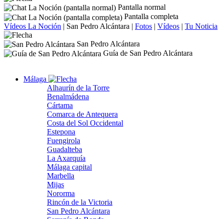
Pantalla normal
Pantalla completa
Vídeos La Noción
|
San Pedro Alcántara
|
Fotos
|
Vídeos
|
Tu Noticia
San Pedro Alcántara
Guía de San Pedro Alcántara
Málaga
Alhaurín de la Torre
Benalmádena
Cártama
Comarca de Antequera
Costa del Sol Occidental
Estepona
Fuengirola
Guadalteba
La Axarquía
Málaga capital
Marbella
Mijas
Nororma
Rincón de la Victoria
San Pedro Alcántara