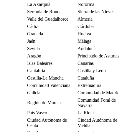
La Axarquía
Nororma
Serranía de Ronda
Sierra de las Nieves
Valle del Guadalhorce
Almería
Cádiz
Córdoba
Granada
Huelva
Jaén
Málaga
Sevilla
Andalucía
Aragón
Principado de Asturias
Islas Baleares
Canarias
Cantabria
Castilla y León
Castilla-La Mancha
Cataluña
Comunidad Valenciana
Extremadura
Galicia
Comunidad de Madrid
Comunidad Foral de
Región de Murcia
Navarra
País Vasco
La Rioja
Ciudad Autónoma de
Ciudad Autónoma de
Ceuta
Melilla