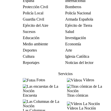
España
Internacional
Protección Civil
Bomberos
Policía Local
Policía Nacional
Guardia Civil
Armada Española
Ejército del Aire
Ejército de Tierra
Sucesos
Salud
Educación
Investigación
Medio ambiente
Economía
Deportes
Arte
Cultura
Iglesia Católica
Reportajes
Noticias del lector
Servicios
Fotos
Vídeos
Encuesta
Tiras cómicas
Vídeos La Noción
Las Columnas