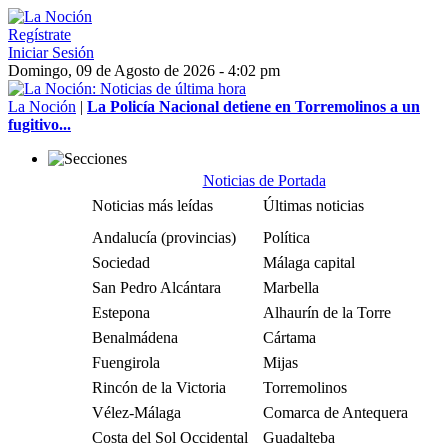
Regístrate
Iniciar Sesión
Domingo, 09 de Agosto de 2026 - 4:02 pm
La Noción
|
La Policía Nacional detiene en Torremolinos a un
fugitivo...
Noticias de Portada
Noticias más leídas
Últimas noticias
Andalucía (provincias)
Política
Sociedad
Málaga capital
San Pedro Alcántara
Marbella
Estepona
Alhaurín de la Torre
Benalmádena
Cártama
Fuengirola
Mijas
Rincón de la Victoria
Torremolinos
Vélez-Málaga
Comarca de Antequera
Costa del Sol Occidental
Guadalteba