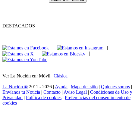
DESTACADOS
|
|
|
|
Ver La Noción en: Móvil |
Clásica
La Noción ®
2011 - 2026 |
Ayuda
|
Mapa del sitio
|
Quienes somos
|
Envíanos tu Noticia
|
Contacto
|
Aviso Legal
|
Condiciones de Uso y
Privacidad
|
Política de cookies
|
Preferencias del consentimiento de
cookies