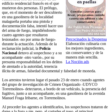
edificio residencial francés en el que
murieron dos personas. El prófugo,
que, en el momento de ser descubierto
en una gasolinera de la localidad
malagueña portaba una pistola y
documentación falsa, intentó hacer uso
del arma de fuego, impidiéndoselo
cuatro agentes que resultaron
Precocinados la Despensa
lesionados -no por arma de fuego-
Elaboración culinaria con
durante la actuación. Además de la
los mejores ingredientes,
reclamación judicial, la
Policía
sin conservantes y de la
Nacional
detuvo al sospechoso y a su
manera más sencilla.
acompañante -otro varón-, por su
La Noción ads
presunta responsabilidad en los delitos
de atentado a la autoridad, tenencia
ilícita de armas, falsedad documental y falsedad de moneda.
Los arrestos tuvieron lugar el pasado 23 de enero cuando agentes
del grupo de investigación de Crimen Organizado -UDYCO
Torremolinos- detectaron, a bordo de un vehículo, la presencia del
fugitivo, junto a un acompañante, en una gasolinera de la avenida
Manuel Fraga Iribarne, en Torremolinos.
Al proceder los agentes a identificarlos, los sospechosos trataron de
darse a la fuga a pie, pero, al cortarles el paso, el principal