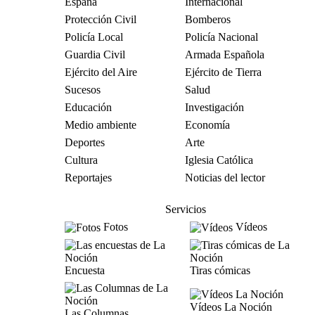
España
Internacional
Protección Civil
Bomberos
Policía Local
Policía Nacional
Guardia Civil
Armada Española
Ejército del Aire
Ejército de Tierra
Sucesos
Salud
Educación
Investigación
Medio ambiente
Economía
Deportes
Arte
Cultura
Iglesia Católica
Reportajes
Noticias del lector
Servicios
Fotos
Vídeos
Encuesta
Tiras cómicas
Vídeos La Noción
Las Columnas