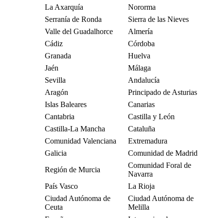
La Axarquía
Nororma
Serranía de Ronda
Sierra de las Nieves
Valle del Guadalhorce
Almería
Cádiz
Córdoba
Granada
Huelva
Jaén
Málaga
Sevilla
Andalucía
Aragón
Principado de Asturias
Islas Baleares
Canarias
Cantabria
Castilla y León
Castilla-La Mancha
Cataluña
Comunidad Valenciana
Extremadura
Galicia
Comunidad de Madrid
Comunidad Foral de
Región de Murcia
Navarra
País Vasco
La Rioja
Ciudad Autónoma de
Ciudad Autónoma de
Ceuta
Melilla