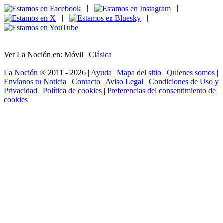
|
|
|
|
Ver La Noción en: Móvil |
Clásica
La Noción ®
2011 - 2026 |
Ayuda
|
Mapa del sitio
|
Quienes somos
|
Envíanos tu Noticia
|
Contacto
|
Aviso Legal
|
Condiciones de Uso y
Privacidad
|
Política de cookies
|
Preferencias del consentimiento de
cookies