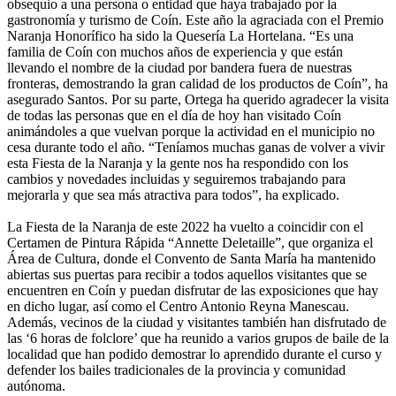
obsequio a una persona o entidad que haya trabajado por la
gastronomía y turismo de Coín. Este año la agraciada con el Premio
Naranja Honorífico ha sido la Quesería La Hortelana. “Es una
familia de Coín con muchos años de experiencia y que están
llevando el nombre de la ciudad por bandera fuera de nuestras
fronteras, demostrando la gran calidad de los productos de Coín”, ha
asegurado Santos. Por su parte, Ortega ha querido agradecer la visita
de todas las personas que en el día de hoy han visitado Coín
animándoles a que vuelvan porque la actividad en el municipio no
cesa durante todo el año. “Teníamos muchas ganas de volver a vivir
esta Fiesta de la Naranja y la gente nos ha respondido con los
cambios y novedades incluidas y seguiremos trabajando para
mejorarla y que sea más atractiva para todos”, ha explicado.
La Fiesta de la Naranja de este 2022 ha vuelto a coincidir con el
Certamen de Pintura Rápida “Annette Deletaille”, que organiza el
Área de Cultura, donde el Convento de Santa María ha mantenido
abiertas sus puertas para recibir a todos aquellos visitantes que se
encuentren en Coín y puedan disfrutar de las exposiciones que hay
en dicho lugar, así como el Centro Antonio Reyna Manescau.
Además, vecinos de la ciudad y visitantes también han disfrutado de
las ‘6 horas de folclore’ que ha reunido a varios grupos de baile de la
localidad que han podido demostrar lo aprendido durante el curso y
defender los bailes tradicionales de la provincia y comunidad
autónoma.