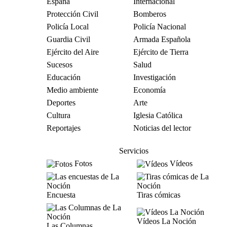
España
Internacional
Protección Civil
Bomberos
Policía Local
Policía Nacional
Guardia Civil
Armada Española
Ejército del Aire
Ejército de Tierra
Sucesos
Salud
Educación
Investigación
Medio ambiente
Economía
Deportes
Arte
Cultura
Iglesia Católica
Reportajes
Noticias del lector
Servicios
Fotos
Vídeos
Encuesta
Tiras cómicas
Vídeos La Noción
Las Columnas