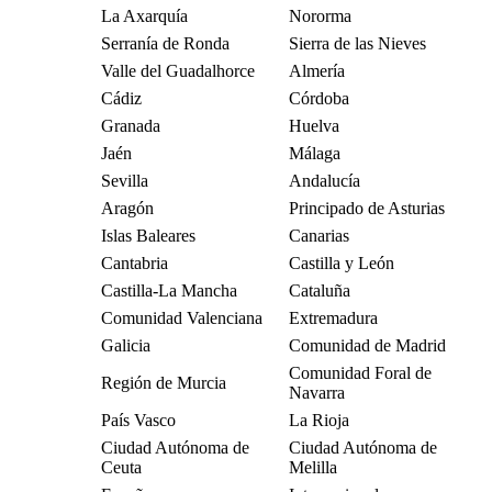
La Axarquía
Nororma
Serranía de Ronda
Sierra de las Nieves
Valle del Guadalhorce
Almería
Cádiz
Córdoba
Granada
Huelva
Jaén
Málaga
Sevilla
Andalucía
Aragón
Principado de Asturias
Islas Baleares
Canarias
Cantabria
Castilla y León
Castilla-La Mancha
Cataluña
Comunidad Valenciana
Extremadura
Galicia
Comunidad de Madrid
Comunidad Foral de
Región de Murcia
Navarra
País Vasco
La Rioja
Ciudad Autónoma de
Ciudad Autónoma de
Ceuta
Melilla