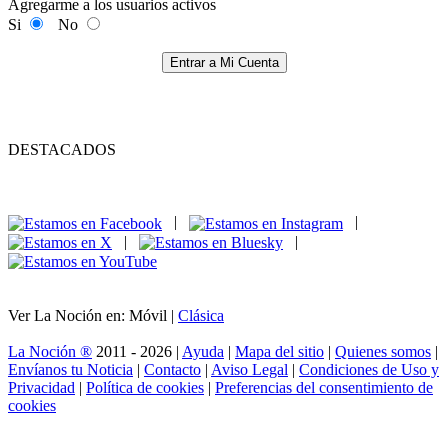
Agregarme a los usuarios activos
Si
No
Entrar a Mi Cuenta
DESTACADOS
|
|
|
|
Ver La Noción en: Móvil |
Clásica
La Noción ®
2011 - 2026 |
Ayuda
|
Mapa del sitio
|
Quienes somos
|
Envíanos tu Noticia
|
Contacto
|
Aviso Legal
|
Condiciones de Uso y
Privacidad
|
Política de cookies
|
Preferencias del consentimiento de
cookies