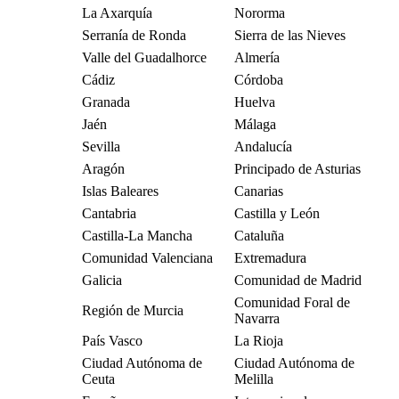
La Axarquía
Nororma
Serranía de Ronda
Sierra de las Nieves
Valle del Guadalhorce
Almería
Cádiz
Córdoba
Granada
Huelva
Jaén
Málaga
Sevilla
Andalucía
Aragón
Principado de Asturias
Islas Baleares
Canarias
Cantabria
Castilla y León
Castilla-La Mancha
Cataluña
Comunidad Valenciana
Extremadura
Galicia
Comunidad de Madrid
Comunidad Foral de
Región de Murcia
Navarra
País Vasco
La Rioja
Ciudad Autónoma de
Ciudad Autónoma de
Ceuta
Melilla