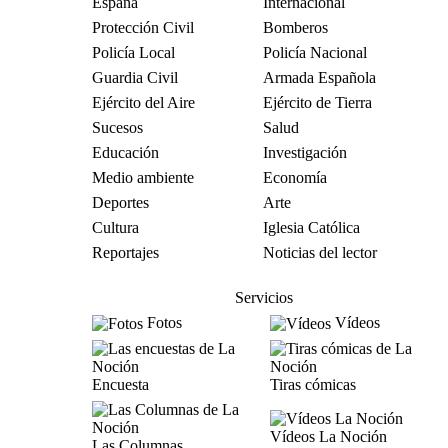
España
Internacional
Protección Civil
Bomberos
Policía Local
Policía Nacional
Guardia Civil
Armada Española
Ejército del Aire
Ejército de Tierra
Sucesos
Salud
Educación
Investigación
Medio ambiente
Economía
Deportes
Arte
Cultura
Iglesia Católica
Reportajes
Noticias del lector
Servicios
Fotos
Vídeos
Encuesta
Tiras cómicas
Vídeos La Noción
Las Columnas