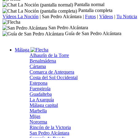
Pantalla normal
Pantalla completa
Vídeos La Noción
|
San Pedro Alcántara
|
Fotos
|
Vídeos
|
Tu Noticia
San Pedro Alcántara
Guía de San Pedro Alcántara
Málaga
Alhaurín de la Torre
Benalmádena
Cártama
Comarca de Antequera
Costa del Sol Occidental
Estepona
Fuengirola
Guadalteba
La Axarquía
Málaga capital
Marbella
Mijas
Nororma
Rincón de la Victoria
San Pedro Alcántara