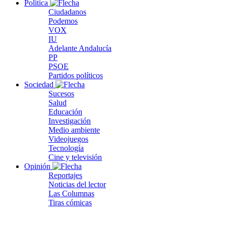
Política
Ciudadanos
Podemos
VOX
IU
Adelante Andalucía
PP
PSOE
Partidos políticos
Sociedad
Sucesos
Salud
Educación
Investigación
Medio ambiente
Videojuegos
Tecnología
Cine y televisión
Opinión
Reportajes
Noticias del lector
Las Columnas
Tiras cómicas