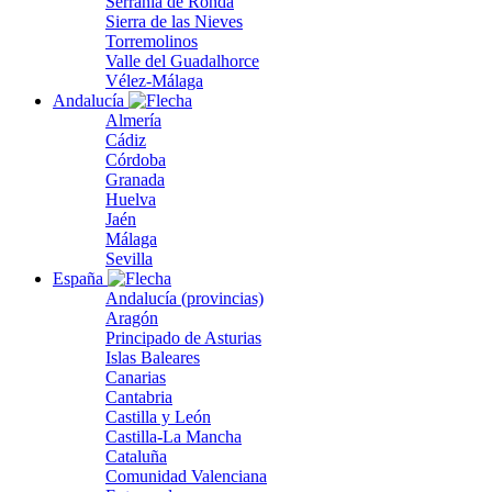
Serranía de Ronda
Sierra de las Nieves
Torremolinos
Valle del Guadalhorce
Vélez-Málaga
Andalucía
Almería
Cádiz
Córdoba
Granada
Huelva
Jaén
Málaga
Sevilla
España
Andalucía (provincias)
Aragón
Principado de Asturias
Islas Baleares
Canarias
Cantabria
Castilla y León
Castilla-La Mancha
Cataluña
Comunidad Valenciana