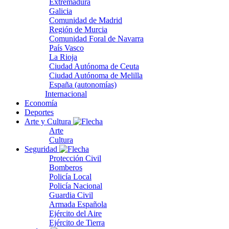
Extremadura
Galicia
Comunidad de Madrid
Región de Murcia
Comunidad Foral de Navarra
País Vasco
La Rioja
Ciudad Autónoma de Ceuta
Ciudad Autónoma de Melilla
España (autonomías)
Internacional
Economía
Deportes
Arte y Cultura
Arte
Cultura
Seguridad
Protección Civil
Bomberos
Policía Local
Policía Nacional
Guardia Civil
Armada Española
Ejército del Aire
Ejército de Tierra