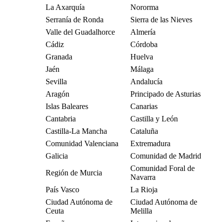
La Axarquía
Nororma
Serranía de Ronda
Sierra de las Nieves
Valle del Guadalhorce
Almería
Cádiz
Córdoba
Granada
Huelva
Jaén
Málaga
Sevilla
Andalucía
Aragón
Principado de Asturias
Islas Baleares
Canarias
Cantabria
Castilla y León
Castilla-La Mancha
Cataluña
Comunidad Valenciana
Extremadura
Galicia
Comunidad de Madrid
Comunidad Foral de
Región de Murcia
Navarra
País Vasco
La Rioja
Ciudad Autónoma de
Ciudad Autónoma de
Ceuta
Melilla