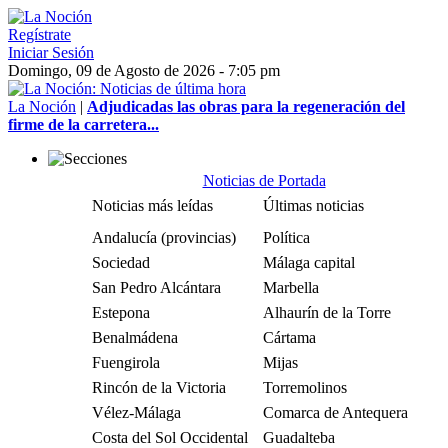
Regístrate
Iniciar Sesión
Domingo, 09 de Agosto de 2026 - 7:05 pm
La Noción
|
Adjudicadas las obras para la regeneración del
firme de la carretera...
Noticias de Portada
Noticias más leídas
Últimas noticias
Andalucía (provincias)
Política
Sociedad
Málaga capital
San Pedro Alcántara
Marbella
Estepona
Alhaurín de la Torre
Benalmádena
Cártama
Fuengirola
Mijas
Rincón de la Victoria
Torremolinos
Vélez-Málaga
Comarca de Antequera
Costa del Sol Occidental
Guadalteba