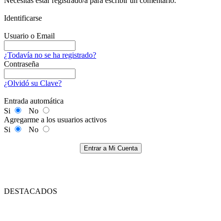
Necesitas estar registrado/a para escribir un comentario.
Identificarse
Usuario o Email
¿Todavía no se ha registrado?
Contraseña
¿Olvidó su Clave?
Entrada automática
Si
No
Agregarme a los usuarios activos
Si
No
Entrar a Mi Cuenta
DESTACADOS