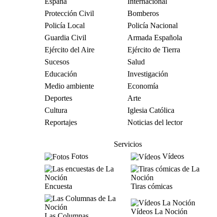
España
Internacional
Protección Civil
Bomberos
Policía Local
Policía Nacional
Guardia Civil
Armada Española
Ejército del Aire
Ejército de Tierra
Sucesos
Salud
Educación
Investigación
Medio ambiente
Economía
Deportes
Arte
Cultura
Iglesia Católica
Reportajes
Noticias del lector
Servicios
Fotos
Vídeos
Encuesta
Tiras cómicas
Vídeos La Noción
Las Columnas