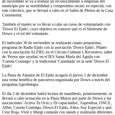
de noviembre se va a realizar un reconocimiento a empresas del
municipio por su sensibilidad y compromiso social, en especial, con
este colectivo, que se llevará a cabo en el Salón de Plenos de la Casa
Consistorial.
También el martes se va llevar a cabo un curso de voluntariado con
'Down El Ejido', cuyo objetivo es conocer qué es el Síndrome de
Down y el rol del voluntario.
El miércoles 30 de noviembre se realizarán cuatro propuestas,
programa de Radio Ejido con la asociación 'Down Ejido', Pilates
con la asociación ALFIEL en el Círculo Cultural y Recreativo, taller
de 'Perros que ayudan' en el IES Santa María del Águila con
'Cuenta Conmigo' y la tradicional 'Castañada' en la sede 'Down El
Ejido'.
La Plaza de Abastos de El Ejido acogerá el jueves 1 de diciembre
una venta benéfica de pascueros organizada por Down a través del
programa AgroIntegra.
El día 2 de diciembre habrá lectura de manifiesto, posteriormente, se
llevará a cabo actuación en la Plaza Mayor por parte de Down y las
asociaciones 'Activa Tu Ocio y Di capacitados', Asprodesa, ONCE,
Alfiel, Cuenta Conmigo, Down El Ejido, Altea, Soy Especial y qué,
Cruz Roja, Vivir y Murgi contarán con stands y realizarán diferentes