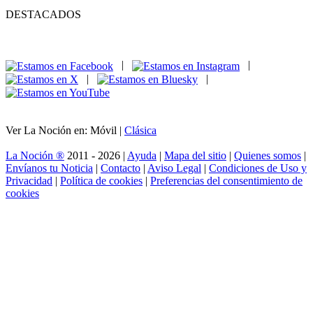
DESTACADOS
|
|
|
|
Ver La Noción en: Móvil |
Clásica
La Noción ®
2011 - 2026 |
Ayuda
|
Mapa del sitio
|
Quienes somos
|
Envíanos tu Noticia
|
Contacto
|
Aviso Legal
|
Condiciones de Uso y
Privacidad
|
Política de cookies
|
Preferencias del consentimiento de
cookies