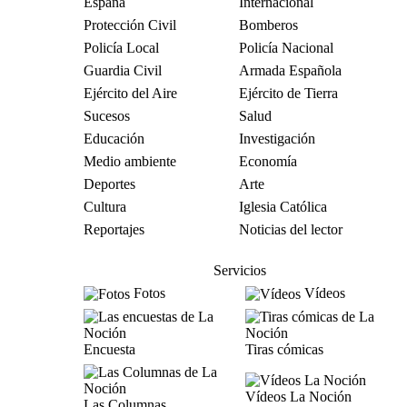
España
Internacional
Protección Civil
Bomberos
Policía Local
Policía Nacional
Guardia Civil
Armada Española
Ejército del Aire
Ejército de Tierra
Sucesos
Salud
Educación
Investigación
Medio ambiente
Economía
Deportes
Arte
Cultura
Iglesia Católica
Reportajes
Noticias del lector
Servicios
Fotos
Vídeos
Encuesta
Tiras cómicas
Vídeos La Noción
Las Columnas