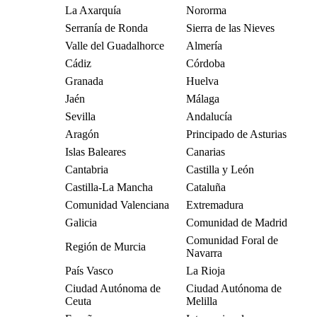
La Axarquía
Nororma
Serranía de Ronda
Sierra de las Nieves
Valle del Guadalhorce
Almería
Cádiz
Córdoba
Granada
Huelva
Jaén
Málaga
Sevilla
Andalucía
Aragón
Principado de Asturias
Islas Baleares
Canarias
Cantabria
Castilla y León
Castilla-La Mancha
Cataluña
Comunidad Valenciana
Extremadura
Galicia
Comunidad de Madrid
Comunidad Foral de
Región de Murcia
Navarra
País Vasco
La Rioja
Ciudad Autónoma de
Ciudad Autónoma de
Ceuta
Melilla