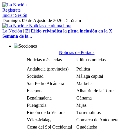
Regístrate
Iniciar Sesión
Domingo, 09 de Agosto de 2026 - 5:55 am
La Noción
|
El Ejido reivindica la plena inclusión en la X
Semana de la...
Noticias de Portada
Noticias más leídas
Últimas noticias
Andalucía (provincias)
Política
Sociedad
Málaga capital
San Pedro Alcántara
Marbella
Estepona
Alhaurín de la Torre
Benalmádena
Cártama
Fuengirola
Mijas
Rincón de la Victoria
Torremolinos
Vélez-Málaga
Comarca de Antequera
Costa del Sol Occidental
Guadalteba