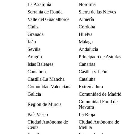
La Axarquía
Nororma
Serranía de Ronda
Sierra de las Nieves
Valle del Guadalhorce
Almería
Cádiz
Córdoba
Granada
Huelva
Jaén
Málaga
Sevilla
Andalucía
Aragón
Principado de Asturias
Islas Baleares
Canarias
Cantabria
Castilla y León
Castilla-La Mancha
Cataluña
Comunidad Valenciana
Extremadura
Galicia
Comunidad de Madrid
Comunidad Foral de
Región de Murcia
Navarra
País Vasco
La Rioja
Ciudad Autónoma de
Ciudad Autónoma de
Ceuta
Melilla