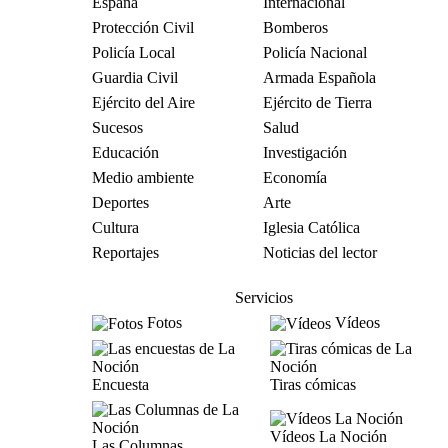
España
Internacional
Protección Civil
Bomberos
Policía Local
Policía Nacional
Guardia Civil
Armada Española
Ejército del Aire
Ejército de Tierra
Sucesos
Salud
Educación
Investigación
Medio ambiente
Economía
Deportes
Arte
Cultura
Iglesia Católica
Reportajes
Noticias del lector
Servicios
Fotos
Vídeos
Encuesta
Tiras cómicas
Vídeos La Noción
Las Columnas