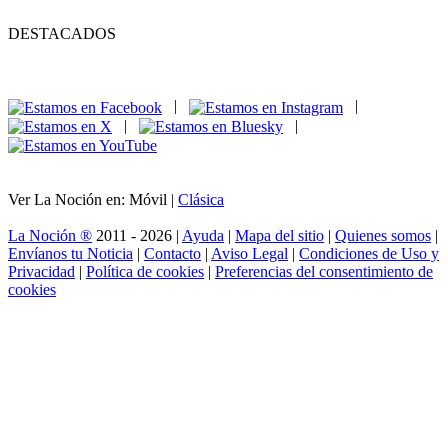
DESTACADOS
|
|
|
|
Ver La Noción en: Móvil |
Clásica
La Noción ®
2011 - 2026 |
Ayuda
|
Mapa del sitio
|
Quienes somos
|
Envíanos tu Noticia
|
Contacto
|
Aviso Legal
|
Condiciones de Uso y
Privacidad
|
Política de cookies
|
Preferencias del consentimiento de
cookies