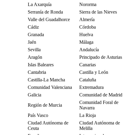
La Axarquía
Nororma
Serranía de Ronda
Sierra de las Nieves
Valle del Guadalhorce
Almería
Cádiz
Córdoba
Granada
Huelva
Jaén
Málaga
Sevilla
Andalucía
Aragón
Principado de Asturias
Islas Baleares
Canarias
Cantabria
Castilla y León
Castilla-La Mancha
Cataluña
Comunidad Valenciana
Extremadura
Galicia
Comunidad de Madrid
Comunidad Foral de
Región de Murcia
Navarra
País Vasco
La Rioja
Ciudad Autónoma de
Ciudad Autónoma de
Ceuta
Melilla