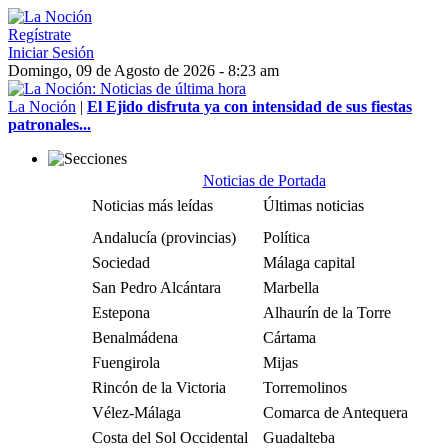
Regístrate
Iniciar Sesión
Domingo, 09 de Agosto de 2026 - 8:23 am
La Noción
|
El Ejido disfruta ya con intensidad de sus fiestas
patronales...
Noticias de Portada
Noticias más leídas
Últimas noticias
Andalucía (provincias)
Política
Sociedad
Málaga capital
San Pedro Alcántara
Marbella
Estepona
Alhaurín de la Torre
Benalmádena
Cártama
Fuengirola
Mijas
Rincón de la Victoria
Torremolinos
Vélez-Málaga
Comarca de Antequera
Costa del Sol Occidental
Guadalteba