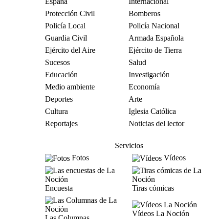
España
Internacional
Protección Civil
Bomberos
Policía Local
Policía Nacional
Guardia Civil
Armada Española
Ejército del Aire
Ejército de Tierra
Sucesos
Salud
Educación
Investigación
Medio ambiente
Economía
Deportes
Arte
Cultura
Iglesia Católica
Reportajes
Noticias del lector
Servicios
Fotos
Vídeos
Encuesta
Tiras cómicas
Vídeos La Noción
Las Columnas