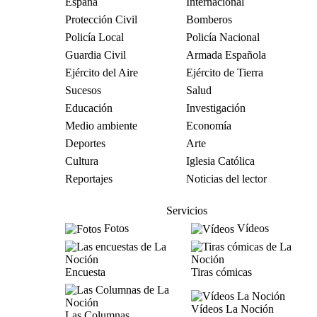
España
Internacional
Protección Civil
Bomberos
Policía Local
Policía Nacional
Guardia Civil
Armada Española
Ejército del Aire
Ejército de Tierra
Sucesos
Salud
Educación
Investigación
Medio ambiente
Economía
Deportes
Arte
Cultura
Iglesia Católica
Reportajes
Noticias del lector
Servicios
Fotos
Vídeos
Encuesta
Tiras cómicas
Vídeos La Noción
Las Columnas