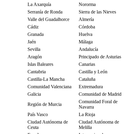
La Axarquía
Nororma
Serranía de Ronda
Sierra de las Nieves
Valle del Guadalhorce
Almería
Cádiz
Córdoba
Granada
Huelva
Jaén
Málaga
Sevilla
Andalucía
Aragón
Principado de Asturias
Islas Baleares
Canarias
Cantabria
Castilla y León
Castilla-La Mancha
Cataluña
Comunidad Valenciana
Extremadura
Galicia
Comunidad de Madrid
Comunidad Foral de
Región de Murcia
Navarra
País Vasco
La Rioja
Ciudad Autónoma de
Ciudad Autónoma de
Ceuta
Melilla