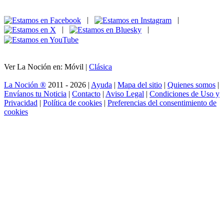
|
|
|
|
Ver La Noción en: Móvil |
Clásica
La Noción ®
2011 - 2026 |
Ayuda
|
Mapa del sitio
|
Quienes somos
|
Envíanos tu Noticia
|
Contacto
|
Aviso Legal
|
Condiciones de Uso y
Privacidad
|
Política de cookies
|
Preferencias del consentimiento de
cookies