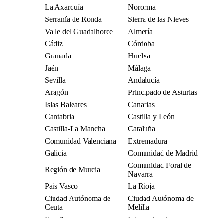
La Axarquía
Nororma
Serranía de Ronda
Sierra de las Nieves
Valle del Guadalhorce
Almería
Cádiz
Córdoba
Granada
Huelva
Jaén
Málaga
Sevilla
Andalucía
Aragón
Principado de Asturias
Islas Baleares
Canarias
Cantabria
Castilla y León
Castilla-La Mancha
Cataluña
Comunidad Valenciana
Extremadura
Galicia
Comunidad de Madrid
Comunidad Foral de
Región de Murcia
Navarra
País Vasco
La Rioja
Ciudad Autónoma de
Ciudad Autónoma de
Ceuta
Melilla