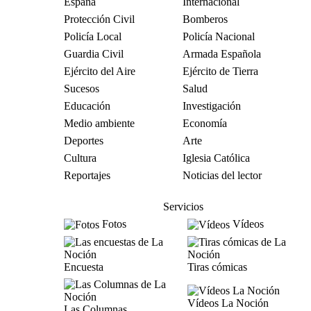
España
Internacional
Protección Civil
Bomberos
Policía Local
Policía Nacional
Guardia Civil
Armada Española
Ejército del Aire
Ejército de Tierra
Sucesos
Salud
Educación
Investigación
Medio ambiente
Economía
Deportes
Arte
Cultura
Iglesia Católica
Reportajes
Noticias del lector
Servicios
Fotos
Vídeos
Encuesta
Tiras cómicas
Vídeos La Noción
Las Columnas