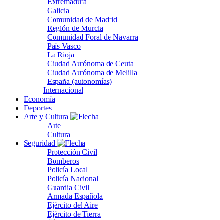
Extremadura
Galicia
Comunidad de Madrid
Región de Murcia
Comunidad Foral de Navarra
País Vasco
La Rioja
Ciudad Autónoma de Ceuta
Ciudad Autónoma de Melilla
España (autonomías)
Internacional
Economía
Deportes
Arte y Cultura
Arte
Cultura
Seguridad
Protección Civil
Bomberos
Policía Local
Policía Nacional
Guardia Civil
Armada Española
Ejército del Aire
Ejército de Tierra