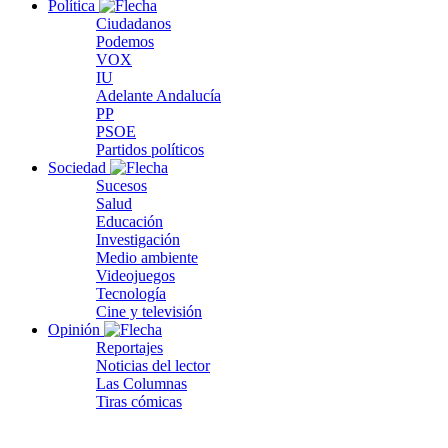
Política
Ciudadanos
Podemos
VOX
IU
Adelante Andalucía
PP
PSOE
Partidos políticos
Sociedad
Sucesos
Salud
Educación
Investigación
Medio ambiente
Videojuegos
Tecnología
Cine y televisión
Opinión
Reportajes
Noticias del lector
Las Columnas
Tiras cómicas