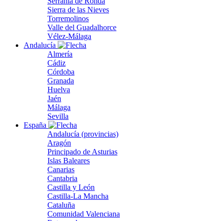
Serranía de Ronda
Sierra de las Nieves
Torremolinos
Valle del Guadalhorce
Vélez-Málaga
Andalucía
Almería
Cádiz
Córdoba
Granada
Huelva
Jaén
Málaga
Sevilla
España
Andalucía (provincias)
Aragón
Principado de Asturias
Islas Baleares
Canarias
Cantabria
Castilla y León
Castilla-La Mancha
Cataluña
Comunidad Valenciana