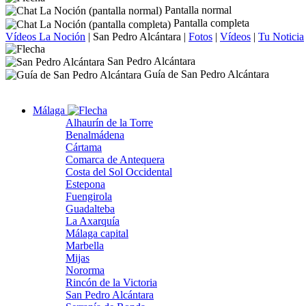
Pantalla normal
Pantalla completa
Vídeos La Noción
|
San Pedro Alcántara
|
Fotos
|
Vídeos
|
Tu Noticia
San Pedro Alcántara
Guía de San Pedro Alcántara
Málaga
Alhaurín de la Torre
Benalmádena
Cártama
Comarca de Antequera
Costa del Sol Occidental
Estepona
Fuengirola
Guadalteba
La Axarquía
Málaga capital
Marbella
Mijas
Nororma
Rincón de la Victoria
San Pedro Alcántara