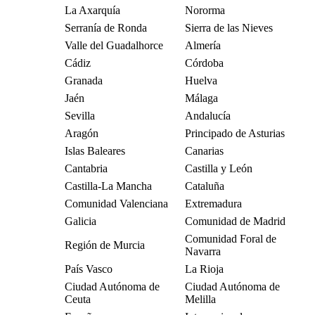
La Axarquía
Nororma
Serranía de Ronda
Sierra de las Nieves
Valle del Guadalhorce
Almería
Cádiz
Córdoba
Granada
Huelva
Jaén
Málaga
Sevilla
Andalucía
Aragón
Principado de Asturias
Islas Baleares
Canarias
Cantabria
Castilla y León
Castilla-La Mancha
Cataluña
Comunidad Valenciana
Extremadura
Galicia
Comunidad de Madrid
Comunidad Foral de
Región de Murcia
Navarra
País Vasco
La Rioja
Ciudad Autónoma de
Ciudad Autónoma de
Ceuta
Melilla