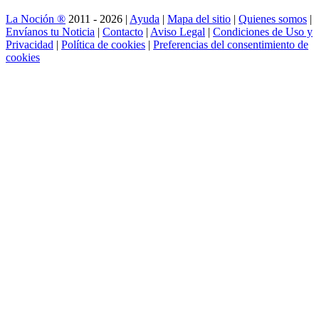
La Noción ®
2011 - 2026 |
Ayuda
|
Mapa del sitio
|
Quienes somos
|
Envíanos tu Noticia
|
Contacto
|
Aviso Legal
|
Condiciones de Uso y
Privacidad
|
Política de cookies
|
Preferencias del consentimiento de
cookies