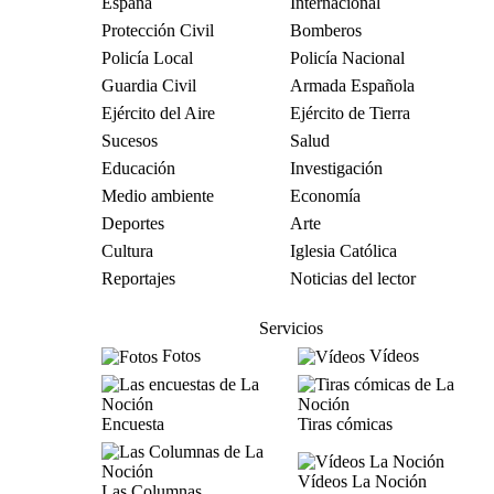
España
Internacional
Protección Civil
Bomberos
Policía Local
Policía Nacional
Guardia Civil
Armada Española
Ejército del Aire
Ejército de Tierra
Sucesos
Salud
Educación
Investigación
Medio ambiente
Economía
Deportes
Arte
Cultura
Iglesia Católica
Reportajes
Noticias del lector
Servicios
Fotos
Vídeos
Encuesta
Tiras cómicas
Vídeos La Noción
Las Columnas