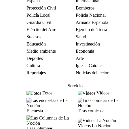
España
Internacional
Protección Civil
Bomberos
Policía Local
Policía Nacional
Guardia Civil
Armada Española
Ejército del Aire
Ejército de Tierra
Sucesos
Salud
Educación
Investigación
Medio ambiente
Economía
Deportes
Arte
Cultura
Iglesia Católica
Reportajes
Noticias del lector
Servicios
Fotos
Vídeos
Encuesta
Tiras cómicas
Vídeos La Noción
Las Columnas