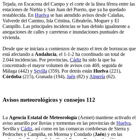
Tejada, en Escacena del Campo y el corte de la línea férrea entre las
estaciones de Niebla y San Juan del Puerto, que ya ha quedado
restablecida. En
Huelva
se han atendido avisos desde Calañas,
Valverde del Camino, Isla Cristina, Gibraleón, Moguer y El
Campillo. Las principales incidencias se han debido igualmente a
anegaciones de calles y carreteras e inundaciones puntuales de
vivienda.
Desde que se iniciara a comienzos de marzo el tren de borrascas que
está afectando a
Andalucía
, el 1-1-2 ha coordinado un total de
2.044 incidencias. Por provincias,
Cádiz
ha sido la que ha
concentrado el mayor volumen de avisos con 469, seguida de
Málaga (442) y
Sevilla
(359). Por detrás están
Huelva
(221),
Córdoba
(215), Granada (194),
Jaén
(82) y
Almería
(62).
Avisos meteorológicos y consejos 112
La
Agencia Estatal de Meteorología
(Aemet) mantiene activado el
aviso amarillo por lluvias y tormentas en las provincias de
Huelva
,
Sevilla y
Cádiz
, así como en las comarcas cordobesas de Sierra y
Pedroches y Campiña, en Morena y Condado (
Jaén
) y en las