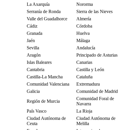
La Axarquía
Nororma
Serranía de Ronda
Sierra de las Nieves
Valle del Guadalhorce
Almería
Cádiz
Córdoba
Granada
Huelva
Jaén
Málaga
Sevilla
Andalucía
Aragón
Principado de Asturias
Islas Baleares
Canarias
Cantabria
Castilla y León
Castilla-La Mancha
Cataluña
Comunidad Valenciana
Extremadura
Galicia
Comunidad de Madrid
Comunidad Foral de
Región de Murcia
Navarra
País Vasco
La Rioja
Ciudad Autónoma de
Ciudad Autónoma de
Ceuta
Melilla