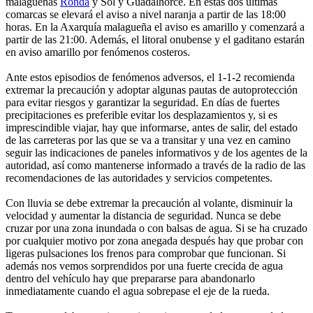
malagueñas
Ronda
y Sol y Guadalhorce. En estas dos últimas
comarcas se elevará el aviso a nivel naranja a partir de las 18:00
horas. En la Axarquía malagueña el aviso es amarillo y comenzará a
partir de las 21:00. Además, el litoral onubense y el gaditano estarán
en aviso amarillo por fenómenos costeros.
Ante estos episodios de fenómenos adversos, el 1-1-2 recomienda
extremar la precaución y adoptar algunas pautas de autoprotección
para evitar riesgos y garantizar la seguridad. En días de fuertes
precipitaciones es preferible evitar los desplazamientos y, si es
imprescindible viajar, hay que informarse, antes de salir, del estado
de las carreteras por las que se va a transitar y una vez en camino
seguir las indicaciones de paneles informativos y de los agentes de la
autoridad, así como mantenerse informado a través de la radio de las
recomendaciones de las autoridades y servicios competentes.
Con lluvia se debe extremar la precaución al volante, disminuir la
velocidad y aumentar la distancia de seguridad. Nunca se debe
cruzar por una zona inundada o con balsas de agua. Si se ha cruzado
por cualquier motivo por zona anegada después hay que probar con
ligeras pulsaciones los frenos para comprobar que funcionan. Si
además nos vemos sorprendidos por una fuerte crecida de agua
dentro del vehículo hay que prepararse para abandonarlo
inmediatamente cuando el agua sobrepase el eje de la rueda.