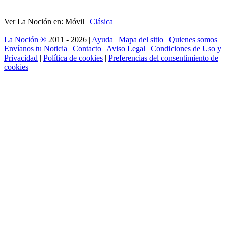
Ver La Noción en: Móvil |
Clásica
La Noción ®
2011 - 2026 |
Ayuda
|
Mapa del sitio
|
Quienes somos
|
Envíanos tu Noticia
|
Contacto
|
Aviso Legal
|
Condiciones de Uso y
Privacidad
|
Política de cookies
|
Preferencias del consentimiento de
cookies