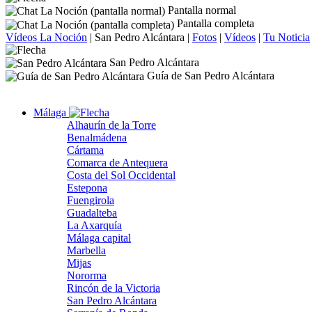
Pantalla normal
Pantalla completa
Vídeos La Noción
|
San Pedro Alcántara
|
Fotos
|
Vídeos
|
Tu Noticia
San Pedro Alcántara
Guía de San Pedro Alcántara
Málaga
Alhaurín de la Torre
Benalmádena
Cártama
Comarca de Antequera
Costa del Sol Occidental
Estepona
Fuengirola
Guadalteba
La Axarquía
Málaga capital
Marbella
Mijas
Nororma
Rincón de la Victoria
San Pedro Alcántara