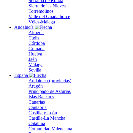
Serranía de Ronda
Sierra de las Nieves
Torremolinos
Valle del Guadalhorce
Vélez-Málaga
Andalucía
Almería
Cádiz
Córdoba
Granada
Huelva
Jaén
Málaga
Sevilla
España
Andalucía (provincias)
Aragón
Principado de Asturias
Islas Baleares
Canarias
Cantabria
Castilla y León
Castilla-La Mancha
Cataluña
Comunidad Valenciana