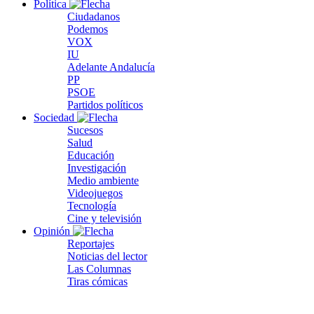
Política
Ciudadanos
Podemos
VOX
IU
Adelante Andalucía
PP
PSOE
Partidos políticos
Sociedad
Sucesos
Salud
Educación
Investigación
Medio ambiente
Videojuegos
Tecnología
Cine y televisión
Opinión
Reportajes
Noticias del lector
Las Columnas
Tiras cómicas