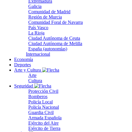
Extremadura
Galicia
Comunidad de Madrid
Región de Murcia
Comunidad Foral de Navarra
País Vasco
La Rioja
Ciudad Autónoma de Ceuta
Ciudad Autónoma de Melilla
España (autonomías)
Internacional
Economía
Deportes
Arte y Cultura
Arte
Cultura
Seguridad
Protección Civil
Bomberos
Policía Local
Policía Nacional
Guardia Civil
Armada Española
Ejército del Aire
Ejército de Tierra