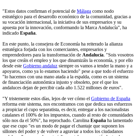
"Estos datos confirman el potencial de
Málaga
como nodo
estratégico para el desarrollo económico de la comunidad, gracias a
su vocación internacional, la iniciativa de sus empresarios y su
apuesta por la innovación, conformando la Marca Andalucía", ha
indicado
España
.
En este punto, la consejera de Economía ha reiterado la alianza
estratégica forjada con los comerciantes, empresarios y
emprendedores para la transformación de
Andalucía
. "Sois vosotros
los que creáis el empleo y los que dinamizáis la economía, y por ello
desde este
Gobierno andaluz
siempre os vamos a tender la mano y a
apoyaros, como ya lo estamos haciendo" pese a que todo el esfuerzo
"lo hacemos con una mano atada a la espalda, como es un sistema
de financiación autonómica injusto y obsoleto, por el que los
andaluces dejan de percibir cada año 1.522 millones de euros".
"Y tristemente estos días, lejos de ver cómo el
Gobierno de España
reforma este sistema, nos encontramos con que dedica sus esfuerzos
a propiciar el cupo separatista, es decir, entregar a los nacionalistas
catalanes el 100% de los impuestos, cuando al resto de comunidades
sólo nos da el 50%", ha reprochado. Carolina
España
ha lamentado
que ese cupo "es un modo de pagar el chantaje que suponen los
sillones del poder y de volver a agraviar a todos los ciudadanos