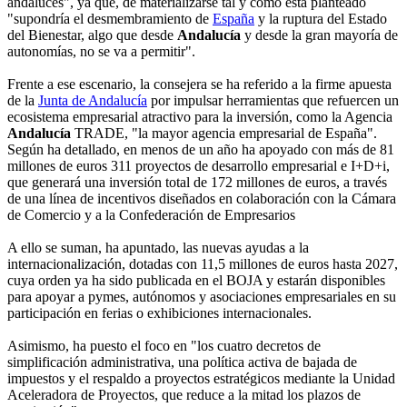
andaluces", ya que, de materializarse tal y como está planteado
"supondría el desmembramiento de
España
y la ruptura del Estado
del Bienestar, algo que desde
Andalucía
y desde la gran mayoría de
autonomías, no se va a permitir".
Frente a ese escenario, la consejera se ha referido a la firme apuesta
de la
Junta de Andalucía
por impulsar herramientas que refuercen un
ecosistema empresarial atractivo para la inversión, como la Agencia
Andalucía
TRADE, "la mayor agencia empresarial de España".
Según ha detallado, en menos de un año ha apoyado con más de 81
millones de euros 311 proyectos de desarrollo empresarial e I+D+i,
que generará una inversión total de 172 millones de euros, a través
de una línea de incentivos diseñados en colaboración con la Cámara
de Comercio y a la Confederación de Empresarios
A ello se suman, ha apuntado, las nuevas ayudas a la
internacionalización, dotadas con 11,5 millones de euros hasta 2027,
cuya orden ya ha sido publicada en el BOJA y estarán disponibles
para apoyar a pymes, autónomos y asociaciones empresariales en su
participación en ferias o exhibiciones internacionales.
Asimismo, ha puesto el foco en "los cuatro decretos de
simplificación administrativa, una política activa de bajada de
impuestos y el respaldo a proyectos estratégicos mediante la Unidad
Aceleradora de Proyectos, que reduce a la mitad los plazos de