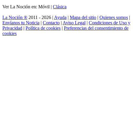
Ver La Noción en: Móvil |
Clásica
La Noción ®
2011 - 2026 |
Ayuda
|
Mapa del sitio
|
Quienes somos
|
Envíanos tu Noticia
|
Contacto
|
Aviso Legal
|
Condiciones de Uso y
Privacidad
|
Política de cookies
|
Preferencias del consentimiento de
cookies