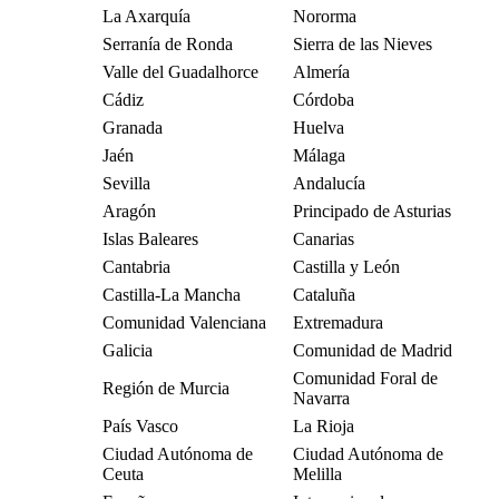
La Axarquía
Nororma
Serranía de Ronda
Sierra de las Nieves
Valle del Guadalhorce
Almería
Cádiz
Córdoba
Granada
Huelva
Jaén
Málaga
Sevilla
Andalucía
Aragón
Principado de Asturias
Islas Baleares
Canarias
Cantabria
Castilla y León
Castilla-La Mancha
Cataluña
Comunidad Valenciana
Extremadura
Galicia
Comunidad de Madrid
Comunidad Foral de
Región de Murcia
Navarra
País Vasco
La Rioja
Ciudad Autónoma de
Ciudad Autónoma de
Ceuta
Melilla