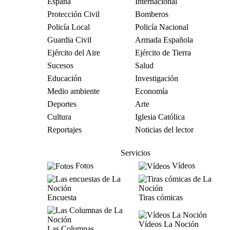
España
Internacional
Protección Civil
Bomberos
Policía Local
Policía Nacional
Guardia Civil
Armada Española
Ejército del Aire
Ejército de Tierra
Sucesos
Salud
Educación
Investigación
Medio ambiente
Economía
Deportes
Arte
Cultura
Iglesia Católica
Reportajes
Noticias del lector
Servicios
Fotos
Vídeos
Encuesta
Tiras cómicas
Vídeos La Noción
Las Columnas