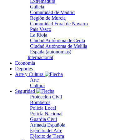
Extremadura
Galicia
Comunidad de Madrid
Región de Murcia
Comunidad Foral de Navarra
País Vasco
La Rioja
Ciudad Autónoma de Ceuta
Ciudad Autónoma de Melilla
España (autonomías)
Internacional
Economía
Deportes
Arte y Cultura
Arte
Cultura
Seguridad
Protección Civil
Bomberos
Policía Local
Policía Nacional
Guardia Civil
Armada Española
Ejército del Aire
Ejército de Tierra