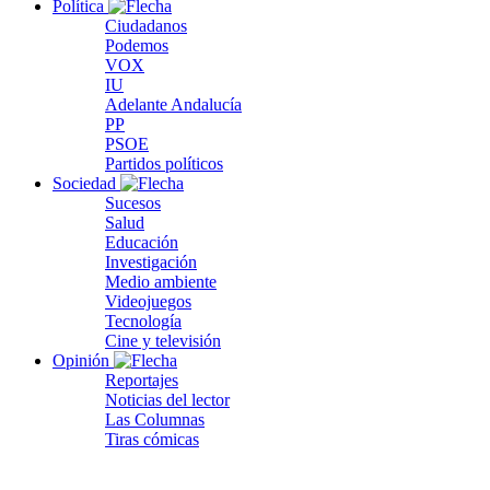
Política
Ciudadanos
Podemos
VOX
IU
Adelante Andalucía
PP
PSOE
Partidos políticos
Sociedad
Sucesos
Salud
Educación
Investigación
Medio ambiente
Videojuegos
Tecnología
Cine y televisión
Opinión
Reportajes
Noticias del lector
Las Columnas
Tiras cómicas