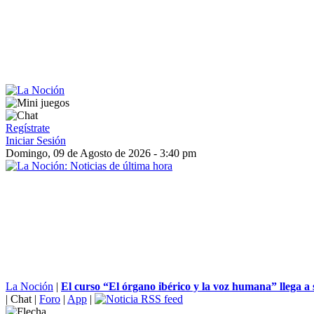
Regístrate
Iniciar Sesión
Domingo, 09 de Agosto de 2026 - 3:40 pm
La Noción
|
El curso “El órgano ibérico y la voz humana” llega a 
|
Chat
|
Foro
|
App
|