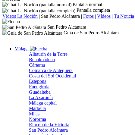
Pantalla normal
Pantalla completa
Vídeos La Noción
|
San Pedro Alcántara
|
Fotos
|
Vídeos
|
Tu Noticia
San Pedro Alcántara
Guía de San Pedro Alcántara
Málaga
Alhaurín de la Torre
Benalmádena
Cártama
Comarca de Antequera
Costa del Sol Occidental
Estepona
Fuengirola
Guadalteba
La Axarquía
Málaga capital
Marbella
Mijas
Nororma
Rincón de la Victoria
San Pedro Alcántara