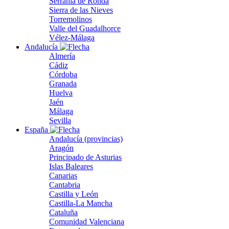
Serranía de Ronda
Sierra de las Nieves
Torremolinos
Valle del Guadalhorce
Vélez-Málaga
Andalucía
Almería
Cádiz
Córdoba
Granada
Huelva
Jaén
Málaga
Sevilla
España
Andalucía (provincias)
Aragón
Principado de Asturias
Islas Baleares
Canarias
Cantabria
Castilla y León
Castilla-La Mancha
Cataluña
Comunidad Valenciana