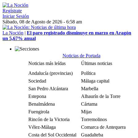
Regístrate
Iniciar Sesión
Sábado, 08 de Agosto de 2026 - 6:58 am
La Noción
|
El paro registrado disminuye en marzo en Aragón
un 5,67% anual
Noticias de Portada
Noticias más leídas
Últimas noticias
Andalucía (provincias)
Política
Sociedad
Málaga capital
San Pedro Alcántara
Marbella
Estepona
Alhaurín de la Torre
Benalmádena
Cártama
Fuengirola
Mijas
Rincón de la Victoria
Torremolinos
Vélez-Málaga
Comarca de Antequera
Costa del Sol Occidental
Guadalteba