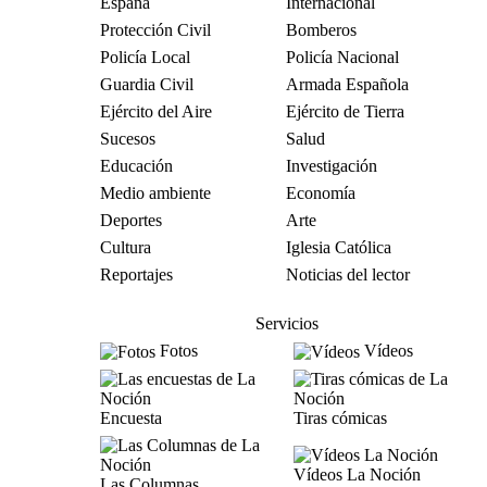
España
Internacional
Protección Civil
Bomberos
Policía Local
Policía Nacional
Guardia Civil
Armada Española
Ejército del Aire
Ejército de Tierra
Sucesos
Salud
Educación
Investigación
Medio ambiente
Economía
Deportes
Arte
Cultura
Iglesia Católica
Reportajes
Noticias del lector
Servicios
Fotos
Vídeos
Encuesta
Tiras cómicas
Vídeos La Noción
Las Columnas