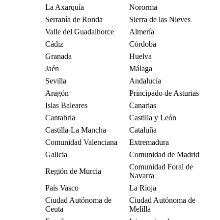
La Axarquía
Nororma
Serranía de Ronda
Sierra de las Nieves
Valle del Guadalhorce
Almería
Cádiz
Córdoba
Granada
Huelva
Jaén
Málaga
Sevilla
Andalucía
Aragón
Principado de Asturias
Islas Baleares
Canarias
Cantabria
Castilla y León
Castilla-La Mancha
Cataluña
Comunidad Valenciana
Extremadura
Galicia
Comunidad de Madrid
Comunidad Foral de
Región de Murcia
Navarra
País Vasco
La Rioja
Ciudad Autónoma de
Ciudad Autónoma de
Ceuta
Melilla