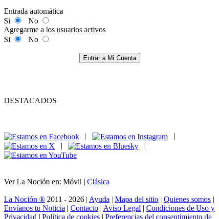
Entrada automática
Si
No
Agregarme a los usuarios activos
Si
No
Entrar a Mi Cuenta
DESTACADOS
|
|
|
|
Ver La Noción en: Móvil |
Clásica
La Noción ®
2011 - 2026 |
Ayuda
|
Mapa del sitio
|
Quienes somos
|
Envíanos tu Noticia
|
Contacto
|
Aviso Legal
|
Condiciones de Uso y
Privacidad
|
Política de cookies
|
Preferencias del consentimiento de