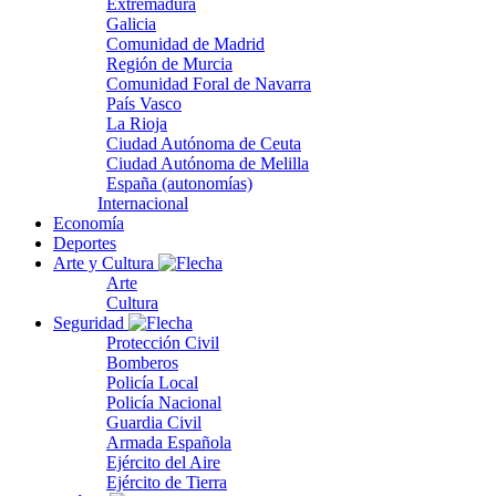
Extremadura
Galicia
Comunidad de Madrid
Región de Murcia
Comunidad Foral de Navarra
País Vasco
La Rioja
Ciudad Autónoma de Ceuta
Ciudad Autónoma de Melilla
España (autonomías)
Internacional
Economía
Deportes
Arte y Cultura
Arte
Cultura
Seguridad
Protección Civil
Bomberos
Policía Local
Policía Nacional
Guardia Civil
Armada Española
Ejército del Aire
Ejército de Tierra