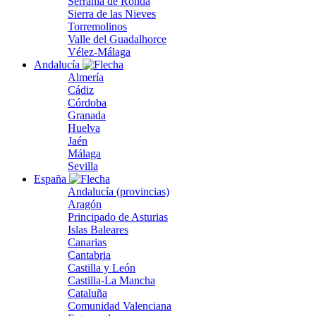
Serranía de Ronda
Sierra de las Nieves
Torremolinos
Valle del Guadalhorce
Vélez-Málaga
Andalucía
Almería
Cádiz
Córdoba
Granada
Huelva
Jaén
Málaga
Sevilla
España
Andalucía (provincias)
Aragón
Principado de Asturias
Islas Baleares
Canarias
Cantabria
Castilla y León
Castilla-La Mancha
Cataluña
Comunidad Valenciana