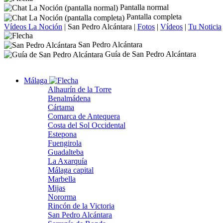
Pantalla normal
Pantalla completa
Vídeos La Noción
|
San Pedro Alcántara
|
Fotos
|
Vídeos
|
Tu Noticia
San Pedro Alcántara
Guía de San Pedro Alcántara
Málaga
Alhaurín de la Torre
Benalmádena
Cártama
Comarca de Antequera
Costa del Sol Occidental
Estepona
Fuengirola
Guadalteba
La Axarquía
Málaga capital
Marbella
Mijas
Nororma
Rincón de la Victoria
San Pedro Alcántara