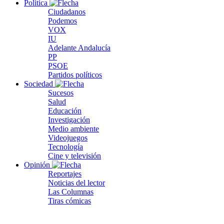
Política
Ciudadanos
Podemos
VOX
IU
Adelante Andalucía
PP
PSOE
Partidos políticos
Sociedad
Sucesos
Salud
Educación
Investigación
Medio ambiente
Videojuegos
Tecnología
Cine y televisión
Opinión
Reportajes
Noticias del lector
Las Columnas
Tiras cómicas