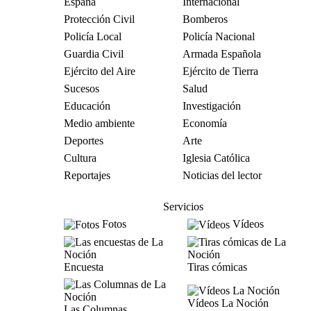
España
Internacional
Protección Civil
Bomberos
Policía Local
Policía Nacional
Guardia Civil
Armada Española
Ejército del Aire
Ejército de Tierra
Sucesos
Salud
Educación
Investigación
Medio ambiente
Economía
Deportes
Arte
Cultura
Iglesia Católica
Reportajes
Noticias del lector
Servicios
Fotos
Vídeos
Encuesta
Tiras cómicas
Vídeos La Noción
Las Columnas