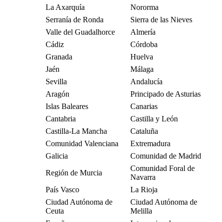
La Axarquía
Nororma
Serranía de Ronda
Sierra de las Nieves
Valle del Guadalhorce
Almería
Cádiz
Córdoba
Granada
Huelva
Jaén
Málaga
Sevilla
Andalucía
Aragón
Principado de Asturias
Islas Baleares
Canarias
Cantabria
Castilla y León
Castilla-La Mancha
Cataluña
Comunidad Valenciana
Extremadura
Galicia
Comunidad de Madrid
Comunidad Foral de
Región de Murcia
Navarra
País Vasco
La Rioja
Ciudad Autónoma de
Ciudad Autónoma de
Ceuta
Melilla