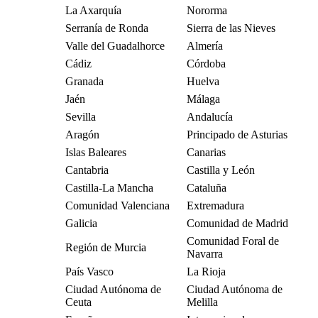
La Axarquía
Nororma
Serranía de Ronda
Sierra de las Nieves
Valle del Guadalhorce
Almería
Cádiz
Córdoba
Granada
Huelva
Jaén
Málaga
Sevilla
Andalucía
Aragón
Principado de Asturias
Islas Baleares
Canarias
Cantabria
Castilla y León
Castilla-La Mancha
Cataluña
Comunidad Valenciana
Extremadura
Galicia
Comunidad de Madrid
Comunidad Foral de
Región de Murcia
Navarra
País Vasco
La Rioja
Ciudad Autónoma de
Ciudad Autónoma de
Ceuta
Melilla