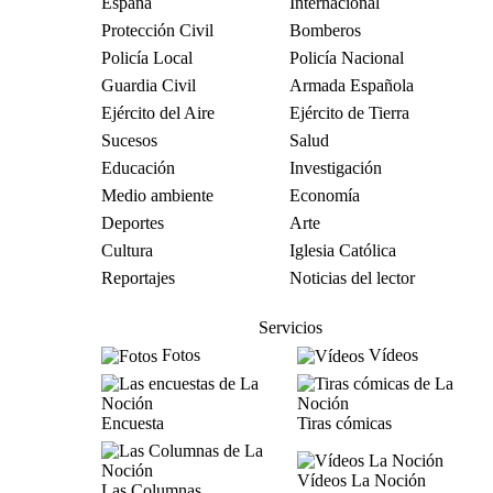
España
Internacional
Protección Civil
Bomberos
Policía Local
Policía Nacional
Guardia Civil
Armada Española
Ejército del Aire
Ejército de Tierra
Sucesos
Salud
Educación
Investigación
Medio ambiente
Economía
Deportes
Arte
Cultura
Iglesia Católica
Reportajes
Noticias del lector
Servicios
Fotos
Vídeos
Encuesta
Tiras cómicas
Vídeos La Noción
Las Columnas