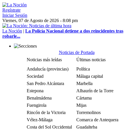
Regístrate
Iniciar Sesión
Viernes, 07 de Agosto de 2026 - 8:08 pm
La Noción
|
La Policía Nacional detiene a dos reincidentes tras
robarle...
Noticias de Portada
Noticias más leídas
Últimas noticias
Andalucía (provincias)
Política
Sociedad
Málaga capital
San Pedro Alcántara
Marbella
Estepona
Alhaurín de la Torre
Benalmádena
Cártama
Fuengirola
Mijas
Rincón de la Victoria
Torremolinos
Vélez-Málaga
Comarca de Antequera
Costa del Sol Occidental
Guadalteba