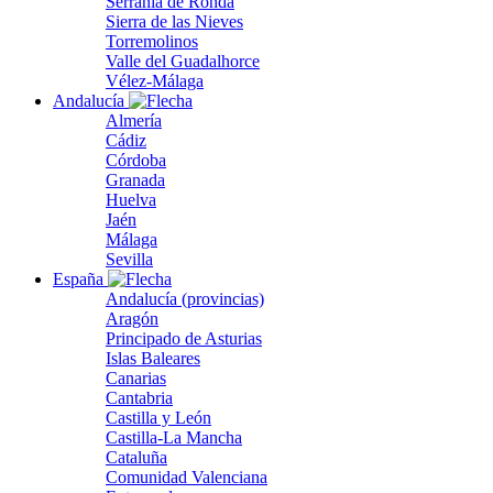
Serranía de Ronda
Sierra de las Nieves
Torremolinos
Valle del Guadalhorce
Vélez-Málaga
Andalucía
Almería
Cádiz
Córdoba
Granada
Huelva
Jaén
Málaga
Sevilla
España
Andalucía (provincias)
Aragón
Principado de Asturias
Islas Baleares
Canarias
Cantabria
Castilla y León
Castilla-La Mancha
Cataluña
Comunidad Valenciana