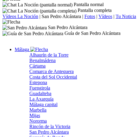
Pantalla normal
Pantalla completa
Vídeos La Noción
|
San Pedro Alcántara
|
Fotos
|
Vídeos
|
Tu Noticia
San Pedro Alcántara
Guía de San Pedro Alcántara
Málaga
Alhaurín de la Torre
Benalmádena
Cártama
Comarca de Antequera
Costa del Sol Occidental
Estepona
Fuengirola
Guadalteba
La Axarquía
Málaga capital
Marbella
Mijas
Nororma
Rincón de la Victoria
San Pedro Alcántara