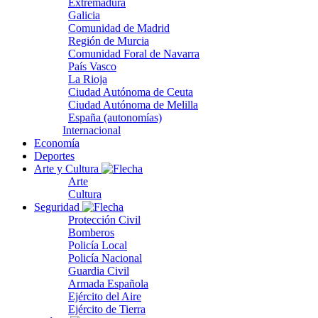
Extremadura
Galicia
Comunidad de Madrid
Región de Murcia
Comunidad Foral de Navarra
País Vasco
La Rioja
Ciudad Autónoma de Ceuta
Ciudad Autónoma de Melilla
España (autonomías)
Internacional
Economía
Deportes
Arte y Cultura
Arte
Cultura
Seguridad
Protección Civil
Bomberos
Policía Local
Policía Nacional
Guardia Civil
Armada Española
Ejército del Aire
Ejército de Tierra