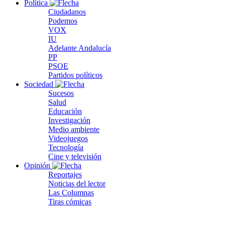
Política
Ciudadanos
Podemos
VOX
IU
Adelante Andalucía
PP
PSOE
Partidos políticos
Sociedad
Sucesos
Salud
Educación
Investigación
Medio ambiente
Videojuegos
Tecnología
Cine y televisión
Opinión
Reportajes
Noticias del lector
Las Columnas
Tiras cómicas