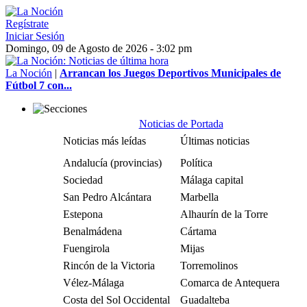
Regístrate
Iniciar Sesión
Domingo, 09 de Agosto de 2026 - 3:02 pm
La Noción
|
Arrancan los Juegos Deportivos Municipales de
Fútbol 7 con...
Noticias de Portada
Noticias más leídas
Últimas noticias
Andalucía (provincias)
Política
Sociedad
Málaga capital
San Pedro Alcántara
Marbella
Estepona
Alhaurín de la Torre
Benalmádena
Cártama
Fuengirola
Mijas
Rincón de la Victoria
Torremolinos
Vélez-Málaga
Comarca de Antequera
Costa del Sol Occidental
Guadalteba