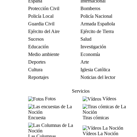
España
Internacional
Protección Civil
Bomberos
Policía Local
Policía Nacional
Guardia Civil
Armada Española
Ejército del Aire
Ejército de Tierra
Sucesos
Salud
Educación
Investigación
Medio ambiente
Economía
Deportes
Arte
Cultura
Iglesia Católica
Reportajes
Noticias del lector
Servicios
Fotos
Vídeos
Encuesta
Tiras cómicas
Vídeos La Noción
Las Columnas