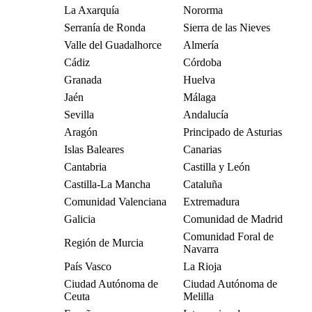
La Axarquía
Nororma
Serranía de Ronda
Sierra de las Nieves
Valle del Guadalhorce
Almería
Cádiz
Córdoba
Granada
Huelva
Jaén
Málaga
Sevilla
Andalucía
Aragón
Principado de Asturias
Islas Baleares
Canarias
Cantabria
Castilla y León
Castilla-La Mancha
Cataluña
Comunidad Valenciana
Extremadura
Galicia
Comunidad de Madrid
Comunidad Foral de
Región de Murcia
Navarra
País Vasco
La Rioja
Ciudad Autónoma de
Ciudad Autónoma de
Ceuta
Melilla