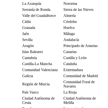
La Axarquía
Nororma
Serranía de Ronda
Sierra de las Nieves
Valle del Guadalhorce
Almería
Cádiz
Córdoba
Granada
Huelva
Jaén
Málaga
Sevilla
Andalucía
Aragón
Principado de Asturias
Islas Baleares
Canarias
Cantabria
Castilla y León
Castilla-La Mancha
Cataluña
Comunidad Valenciana
Extremadura
Galicia
Comunidad de Madrid
Comunidad Foral de
Región de Murcia
Navarra
País Vasco
La Rioja
Ciudad Autónoma de
Ciudad Autónoma de
Ceuta
Melilla