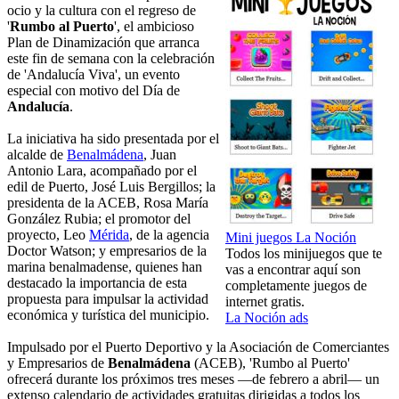
ocio y la cultura con el regreso de
'
Rumbo al Puerto
', el ambicioso
Plan de Dinamización que arranca
este fin de semana con la celebración
de 'Andalucía Viva', un evento
especial con motivo del Día de
Andalucía
.
La iniciativa ha sido presentada por el
alcalde de
Benalmádena
, Juan
Antonio Lara, acompañado por el
edil de Puerto, José Luis Bergillos; la
presidenta de la ACEB, Rosa María
González Rubia; el promotor del
proyecto, Leo
Mérida
, de la agencia
Mini juegos La Noción
Doctor Watson; y empresarios de la
Todos los minijuegos que te
marina benalmadense, quienes han
vas a encontrar aquí son
destacado la importancia de esta
completamente juegos de
propuesta para impulsar la actividad
internet gratis.
económica y turística del municipio.
La Noción ads
Impulsado por el Puerto Deportivo y la Asociación de Comerciantes
y Empresarios de
Benalmádena
(ACEB), 'Rumbo al Puerto'
ofrecerá durante los próximos tres meses —de febrero a abril— un
extenso calendario de actividades gratuitas dirigidas a todos los