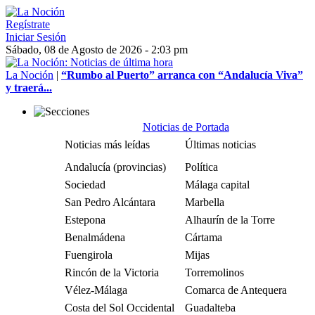
Regístrate
Iniciar Sesión
Sábado, 08 de Agosto de 2026 - 2:03 pm
La Noción
|
“Rumbo al Puerto” arranca con “Andalucía Viva”
y traerá...
Noticias de Portada
Noticias más leídas
Últimas noticias
Andalucía (provincias)
Política
Sociedad
Málaga capital
San Pedro Alcántara
Marbella
Estepona
Alhaurín de la Torre
Benalmádena
Cártama
Fuengirola
Mijas
Rincón de la Victoria
Torremolinos
Vélez-Málaga
Comarca de Antequera
Costa del Sol Occidental
Guadalteba