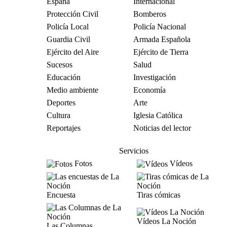
España
Internacional
Protección Civil
Bomberos
Policía Local
Policía Nacional
Guardia Civil
Armada Española
Ejército del Aire
Ejército de Tierra
Sucesos
Salud
Educación
Investigación
Medio ambiente
Economía
Deportes
Arte
Cultura
Iglesia Católica
Reportajes
Noticias del lector
Servicios
Fotos
Vídeos
Encuesta
Tiras cómicas
Vídeos La Noción
Las Columnas