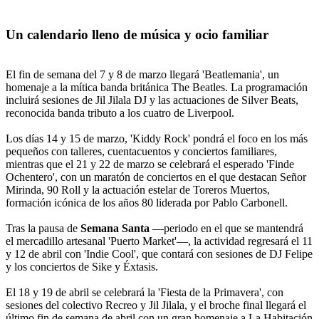
Un calendario lleno de música y ocio familiar
El fin de semana del 7 y 8 de marzo llegará 'Beatlemania', un
homenaje a la mítica banda británica The Beatles. La programación
incluirá sesiones de Jil Jilala DJ y las actuaciones de Silver Beats,
reconocida banda tributo a los cuatro de Liverpool.
Los días 14 y 15 de marzo, 'Kiddy Rock' pondrá el foco en los más
pequeños con talleres, cuentacuentos y conciertos familiares,
mientras que el 21 y 22 de marzo se celebrará el esperado 'Finde
Ochentero', con un maratón de conciertos en el que destacan Señor
Mirinda, 90 Roll y la actuación estelar de Toreros Muertos,
formación icónica de los años 80 liderada por Pablo Carbonell.
Tras la pausa de
Semana Santa
—periodo en el que se mantendrá
el mercadillo artesanal 'Puerto Market'—, la actividad regresará el 11
y 12 de abril con 'Indie Cool', que contará con sesiones de DJ Felipe
y los conciertos de Sike y Éxtasis.
El 18 y 19 de abril se celebrará la 'Fiesta de la Primavera', con
sesiones del colectivo Recreo y Jil Jilala, y el broche final llegará el
último fin de semana de abril con un gran homenaje a La Habitación