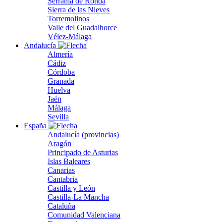
Serranía de Ronda
Sierra de las Nieves
Torremolinos
Valle del Guadalhorce
Vélez-Málaga
Andalucía
Almería
Cádiz
Córdoba
Granada
Huelva
Jaén
Málaga
Sevilla
España
Andalucía (provincias)
Aragón
Principado de Asturias
Islas Baleares
Canarias
Cantabria
Castilla y León
Castilla-La Mancha
Cataluña
Comunidad Valenciana