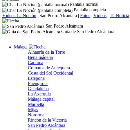
Pantalla normal
Pantalla completa
Vídeos La Noción
|
San Pedro Alcántara
|
Fotos
|
Vídeos
|
Tu Noticia
San Pedro Alcántara
Guía de San Pedro Alcántara
Málaga
Alhaurín de la Torre
Benalmádena
Cártama
Comarca de Antequera
Costa del Sol Occidental
Estepona
Fuengirola
Guadalteba
La Axarquía
Málaga capital
Marbella
Mijas
Nororma
Rincón de la Victoria
San Pedro Alcántara