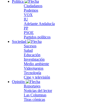
Política
Ciudadanos
Podemos
VOX
IU
Adelante Andalucía
PP
PSOE
Partidos políticos
Sociedad
Sucesos
Salud
Educación
Investigación
Medio ambiente
Videojuegos
Tecnología
Cine y televisión
Opinión
Reportajes
Noticias del lector
Las Columnas
Tiras cómicas