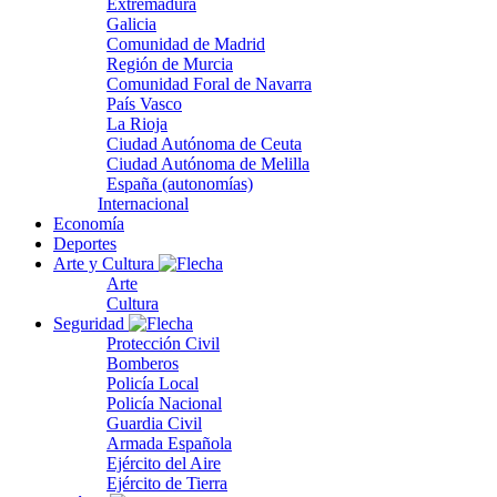
Extremadura
Galicia
Comunidad de Madrid
Región de Murcia
Comunidad Foral de Navarra
País Vasco
La Rioja
Ciudad Autónoma de Ceuta
Ciudad Autónoma de Melilla
España (autonomías)
Internacional
Economía
Deportes
Arte y Cultura
Arte
Cultura
Seguridad
Protección Civil
Bomberos
Policía Local
Policía Nacional
Guardia Civil
Armada Española
Ejército del Aire
Ejército de Tierra