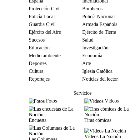
España
Internacional
Protección Civil
Bomberos
Policía Local
Policía Nacional
Guardia Civil
Armada Española
Ejército del Aire
Ejército de Tierra
Sucesos
Salud
Educación
Investigación
Medio ambiente
Economía
Deportes
Arte
Cultura
Iglesia Católica
Reportajes
Noticias del lector
Servicios
Fotos
Vídeos
Encuesta
Tiras cómicas
Vídeos La Noción
Las Columnas