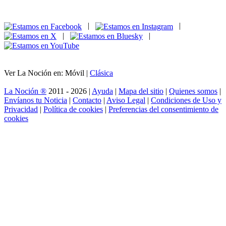
|
|
|
|
Ver La Noción en: Móvil |
Clásica
La Noción ®
2011 - 2026 |
Ayuda
|
Mapa del sitio
|
Quienes somos
|
Envíanos tu Noticia
|
Contacto
|
Aviso Legal
|
Condiciones de Uso y
Privacidad
|
Política de cookies
|
Preferencias del consentimiento de
cookies