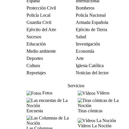
España
Internacional
Protección Civil
Bomberos
Policía Local
Policía Nacional
Guardia Civil
Armada Española
Ejército del Aire
Ejército de Tierra
Sucesos
Salud
Educación
Investigación
Medio ambiente
Economía
Deportes
Arte
Cultura
Iglesia Católica
Reportajes
Noticias del lector
Servicios
Fotos
Vídeos
Encuesta
Tiras cómicas
Vídeos La Noción
Las Columnas