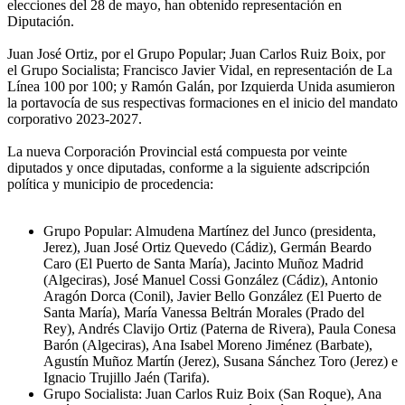
elecciones del 28 de mayo, han obtenido representación en
Diputación.
Juan José Ortiz, por el Grupo Popular; Juan Carlos Ruiz Boix, por
el Grupo Socialista; Francisco Javier Vidal, en representación de La
Línea 100 por 100; y Ramón Galán, por Izquierda Unida asumieron
la portavocía de sus respectivas formaciones en el inicio del mandato
corporativo 2023-2027.
La nueva Corporación Provincial está compuesta por veinte
diputados y once diputadas, conforme a la siguiente adscripción
política y municipio de procedencia:
Grupo Popular: Almudena Martínez del Junco (presidenta,
Jerez), Juan José Ortiz Quevedo (Cádiz), Germán Beardo
Caro (El Puerto de Santa María), Jacinto Muñoz Madrid
(Algeciras), José Manuel Cossi González (Cádiz), Antonio
Aragón Dorca (Conil), Javier Bello González (El Puerto de
Santa María), María Vanessa Beltrán Morales (Prado del
Rey), Andrés Clavijo Ortiz (Paterna de Rivera), Paula Conesa
Barón (Algeciras), Ana Isabel Moreno Jiménez (Barbate),
Agustín Muñoz Martín (Jerez), Susana Sánchez Toro (Jerez) e
Ignacio Trujillo Jaén (Tarifa).
Grupo Socialista: Juan Carlos Ruiz Boix (San Roque), Ana