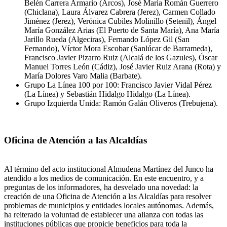
Belén Carrera Armario (Arcos), José María Román Guerrero
(Chiclana), Laura Álvarez Cabrera (Jerez), Carmen Collado
Jiménez (Jerez), Verónica Cubiles Molinillo (Setenil), Ángel
María González Arias (El Puerto de Santa María), Ana María
Jarillo Rueda (Algeciras), Fernando López Gil (San
Fernando), Víctor Mora Escobar (Sanlúcar de Barrameda),
Francisco Javier Pizarro Ruiz (Alcalá de los Gazules), Óscar
Manuel Torres León (Cádiz), José Javier Ruiz Arana (Rota) y
María Dolores Varo Malia (Barbate).
Grupo La Línea 100 por 100: Francisco Javier Vidal Pérez
(La Línea) y Sebastián Hidalgo Hidalgo (La Línea).
Grupo Izquierda Unida: Ramón Galán Oliveros (Trebujena).
Oficina de Atención a las Alcaldías
Al término del acto institucional Almudena Martínez del Junco ha
atendido a los medios de comunicación. En este encuentro, y a
preguntas de los informadores, ha desvelado una novedad: la
creación de una Oficina de Atención a las Alcaldías para resolver
problemas de municipios y entidades locales autónomas. Además,
ha reiterado la voluntad de establecer una alianza con todas las
instituciones públicas que propicie beneficios para toda la