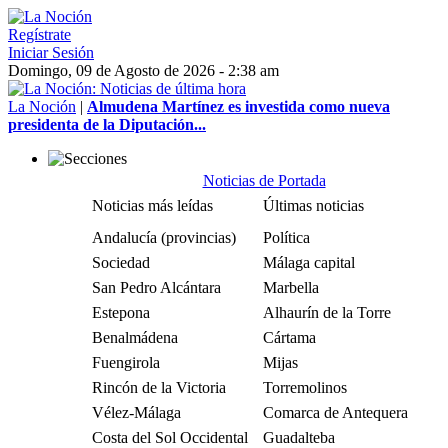
Regístrate
Iniciar Sesión
Domingo, 09 de Agosto de 2026 - 2:38 am
La Noción
|
Almudena Martínez es investida como nueva
presidenta de la Diputación...
Noticias de Portada
Noticias más leídas
Últimas noticias
Andalucía (provincias)
Política
Sociedad
Málaga capital
San Pedro Alcántara
Marbella
Estepona
Alhaurín de la Torre
Benalmádena
Cártama
Fuengirola
Mijas
Rincón de la Victoria
Torremolinos
Vélez-Málaga
Comarca de Antequera
Costa del Sol Occidental
Guadalteba