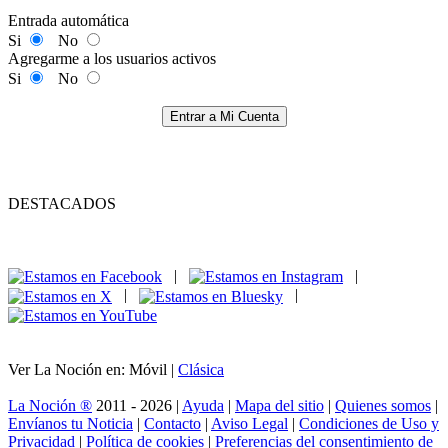
Entrada automática
Si
No
Agregarme a los usuarios activos
Si
No
Entrar a Mi Cuenta
DESTACADOS
|
|
|
|
Ver La Noción en: Móvil |
Clásica
La Noción ®
2011 - 2026 |
Ayuda
|
Mapa del sitio
|
Quienes somos
|
Envíanos tu Noticia
|
Contacto
|
Aviso Legal
|
Condiciones de Uso y
Privacidad
|
Política de cookies
|
Preferencias del consentimiento de