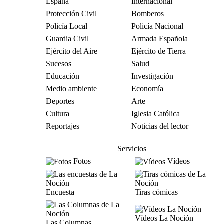
España
Internacional
Protección Civil
Bomberos
Policía Local
Policía Nacional
Guardia Civil
Armada Española
Ejército del Aire
Ejército de Tierra
Sucesos
Salud
Educación
Investigación
Medio ambiente
Economía
Deportes
Arte
Cultura
Iglesia Católica
Reportajes
Noticias del lector
Servicios
Fotos
Vídeos
Encuesta
Tiras cómicas
Vídeos La Noción
Las Columnas