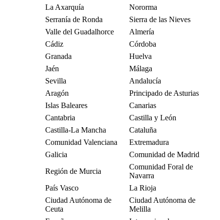
La Axarquía
Nororma
Serranía de Ronda
Sierra de las Nieves
Valle del Guadalhorce
Almería
Cádiz
Córdoba
Granada
Huelva
Jaén
Málaga
Sevilla
Andalucía
Aragón
Principado de Asturias
Islas Baleares
Canarias
Cantabria
Castilla y León
Castilla-La Mancha
Cataluña
Comunidad Valenciana
Extremadura
Galicia
Comunidad de Madrid
Comunidad Foral de
Región de Murcia
Navarra
País Vasco
La Rioja
Ciudad Autónoma de
Ciudad Autónoma de
Ceuta
Melilla