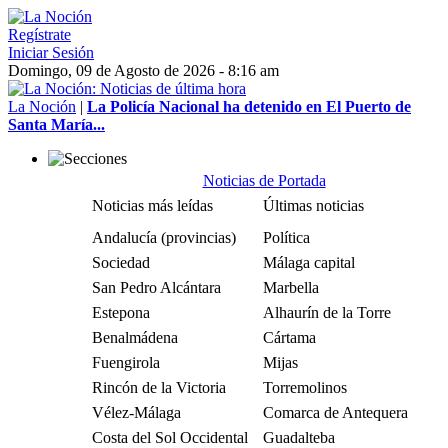
Regístrate
Iniciar Sesión
Domingo, 09 de Agosto de 2026 - 8:16 am
La Noción
|
La Policía Nacional ha detenido en El Puerto de
Santa María...
Noticias de Portada
Noticias más leídas
Últimas noticias
Andalucía (provincias)
Política
Sociedad
Málaga capital
San Pedro Alcántara
Marbella
Estepona
Alhaurín de la Torre
Benalmádena
Cártama
Fuengirola
Mijas
Rincón de la Victoria
Torremolinos
Vélez-Málaga
Comarca de Antequera
Costa del Sol Occidental
Guadalteba