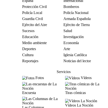
España
Internacional
Protección Civil
Bomberos
Policía Local
Policía Nacional
Guardia Civil
Armada Española
Ejército del Aire
Ejército de Tierra
Sucesos
Salud
Educación
Investigación
Medio ambiente
Economía
Deportes
Arte
Cultura
Iglesia Católica
Reportajes
Noticias del lector
Servicios
Fotos
Vídeos
Encuesta
Tiras cómicas
Vídeos La Noción
Las Columnas