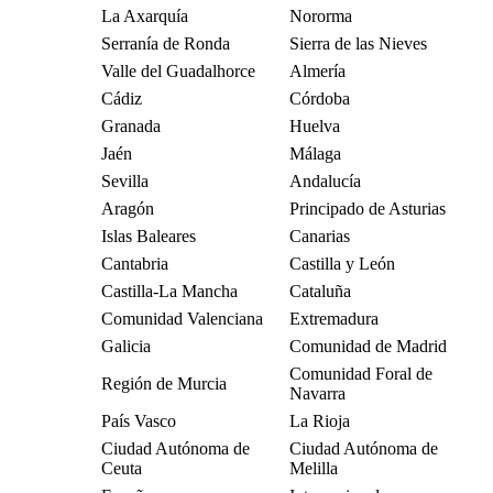
La Axarquía
Nororma
Serranía de Ronda
Sierra de las Nieves
Valle del Guadalhorce
Almería
Cádiz
Córdoba
Granada
Huelva
Jaén
Málaga
Sevilla
Andalucía
Aragón
Principado de Asturias
Islas Baleares
Canarias
Cantabria
Castilla y León
Castilla-La Mancha
Cataluña
Comunidad Valenciana
Extremadura
Galicia
Comunidad de Madrid
Comunidad Foral de
Región de Murcia
Navarra
País Vasco
La Rioja
Ciudad Autónoma de
Ciudad Autónoma de
Ceuta
Melilla