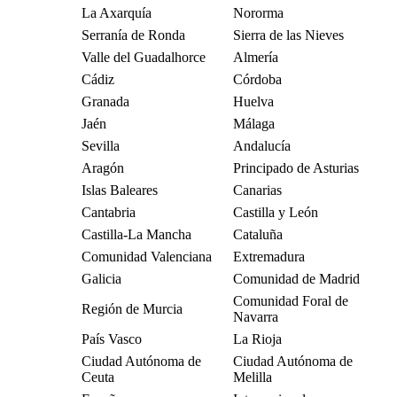
La Axarquía
Nororma
Serranía de Ronda
Sierra de las Nieves
Valle del Guadalhorce
Almería
Cádiz
Córdoba
Granada
Huelva
Jaén
Málaga
Sevilla
Andalucía
Aragón
Principado de Asturias
Islas Baleares
Canarias
Cantabria
Castilla y León
Castilla-La Mancha
Cataluña
Comunidad Valenciana
Extremadura
Galicia
Comunidad de Madrid
Comunidad Foral de
Región de Murcia
Navarra
País Vasco
La Rioja
Ciudad Autónoma de
Ciudad Autónoma de
Ceuta
Melilla