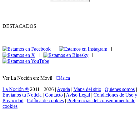
DESTACADOS
|
|
|
|
Ver La Noción en: Móvil |
Clásica
La Noción ®
2011 - 2026 |
Ayuda
|
Mapa del sitio
|
Quienes somos
|
Envíanos tu Noticia
|
Contacto
|
Aviso Legal
|
Condiciones de Uso y
Privacidad
|
Política de cookies
|
Preferencias del consentimiento de
cookies