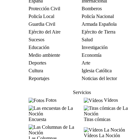
España
Internacional
Protección Civil
Bomberos
Policía Local
Policía Nacional
Guardia Civil
Armada Española
Ejército del Aire
Ejército de Tierra
Sucesos
Salud
Educación
Investigación
Medio ambiente
Economía
Deportes
Arte
Cultura
Iglesia Católica
Reportajes
Noticias del lector
Servicios
Fotos
Vídeos
Encuesta
Tiras cómicas
Vídeos La Noción
Las Columnas