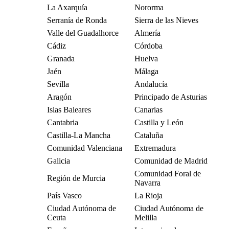
La Axarquía
Nororma
Serranía de Ronda
Sierra de las Nieves
Valle del Guadalhorce
Almería
Cádiz
Córdoba
Granada
Huelva
Jaén
Málaga
Sevilla
Andalucía
Aragón
Principado de Asturias
Islas Baleares
Canarias
Cantabria
Castilla y León
Castilla-La Mancha
Cataluña
Comunidad Valenciana
Extremadura
Galicia
Comunidad de Madrid
Comunidad Foral de
Región de Murcia
Navarra
País Vasco
La Rioja
Ciudad Autónoma de
Ciudad Autónoma de
Ceuta
Melilla