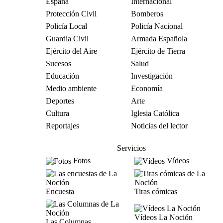
España
Internacional
Protección Civil
Bomberos
Policía Local
Policía Nacional
Guardia Civil
Armada Española
Ejército del Aire
Ejército de Tierra
Sucesos
Salud
Educación
Investigación
Medio ambiente
Economía
Deportes
Arte
Cultura
Iglesia Católica
Reportajes
Noticias del lector
Servicios
Fotos
Vídeos
Encuesta
Tiras cómicas
Vídeos La Noción
Las Columnas