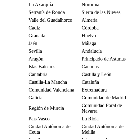
La Axarquía
Nororma
Serranía de Ronda
Sierra de las Nieves
Valle del Guadalhorce
Almería
Cádiz
Córdoba
Granada
Huelva
Jaén
Málaga
Sevilla
Andalucía
Aragón
Principado de Asturias
Islas Baleares
Canarias
Cantabria
Castilla y León
Castilla-La Mancha
Cataluña
Comunidad Valenciana
Extremadura
Galicia
Comunidad de Madrid
Comunidad Foral de
Región de Murcia
Navarra
País Vasco
La Rioja
Ciudad Autónoma de
Ciudad Autónoma de
Ceuta
Melilla