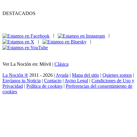
DESTACADOS
|
|
|
|
Ver La Noción en: Móvil |
Clásica
La Noción ®
2011 - 2026 |
Ayuda
|
Mapa del sitio
|
Quienes somos
|
Envíanos tu Noticia
|
Contacto
|
Aviso Legal
|
Condiciones de Uso y
Privacidad
|
Política de cookies
|
Preferencias del consentimiento de
cookies