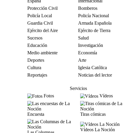
España
Internacional
Protección Civil
Bomberos
Policía Local
Policía Nacional
Guardia Civil
Armada Española
Ejército del Aire
Ejército de Tierra
Sucesos
Salud
Educación
Investigación
Medio ambiente
Economía
Deportes
Arte
Cultura
Iglesia Católica
Reportajes
Noticias del lector
Servicios
Fotos
Vídeos
Encuesta
Tiras cómicas
Vídeos La Noción
Las Columnas