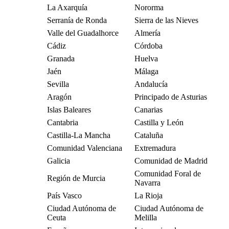
La Axarquía
Nororma
Serranía de Ronda
Sierra de las Nieves
Valle del Guadalhorce
Almería
Cádiz
Córdoba
Granada
Huelva
Jaén
Málaga
Sevilla
Andalucía
Aragón
Principado de Asturias
Islas Baleares
Canarias
Cantabria
Castilla y León
Castilla-La Mancha
Cataluña
Comunidad Valenciana
Extremadura
Galicia
Comunidad de Madrid
Comunidad Foral de
Región de Murcia
Navarra
País Vasco
La Rioja
Ciudad Autónoma de
Ciudad Autónoma de
Ceuta
Melilla