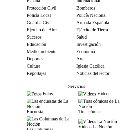
España
Internacional
Protección Civil
Bomberos
Policía Local
Policía Nacional
Guardia Civil
Armada Española
Ejército del Aire
Ejército de Tierra
Sucesos
Salud
Educación
Investigación
Medio ambiente
Economía
Deportes
Arte
Cultura
Iglesia Católica
Reportajes
Noticias del lector
Servicios
Fotos
Vídeos
Encuesta
Tiras cómicas
Vídeos La Noción
Las Columnas