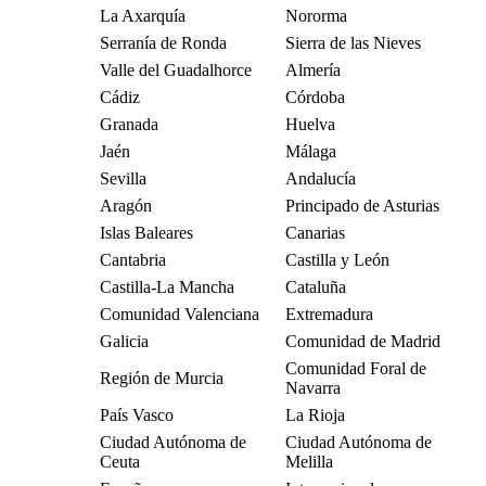
La Axarquía
Nororma
Serranía de Ronda
Sierra de las Nieves
Valle del Guadalhorce
Almería
Cádiz
Córdoba
Granada
Huelva
Jaén
Málaga
Sevilla
Andalucía
Aragón
Principado de Asturias
Islas Baleares
Canarias
Cantabria
Castilla y León
Castilla-La Mancha
Cataluña
Comunidad Valenciana
Extremadura
Galicia
Comunidad de Madrid
Comunidad Foral de
Región de Murcia
Navarra
País Vasco
La Rioja
Ciudad Autónoma de
Ciudad Autónoma de
Ceuta
Melilla