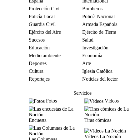
España
Internacional
Protección Civil
Bomberos
Policía Local
Policía Nacional
Guardia Civil
Armada Española
Ejército del Aire
Ejército de Tierra
Sucesos
Salud
Educación
Investigación
Medio ambiente
Economía
Deportes
Arte
Cultura
Iglesia Católica
Reportajes
Noticias del lector
Servicios
Fotos
Vídeos
Encuesta
Tiras cómicas
Vídeos La Noción
Las Columnas