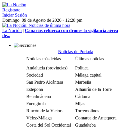
Regístrate
Iniciar Sesión
Domingo, 09 de Agosto de 2026 - 12:28 pm
La Noción
|
Canarias refuerza con drones la vigilancia aérea
de...
Noticias de Portada
Noticias más leídas
Últimas noticias
Andalucía (provincias)
Política
Sociedad
Málaga capital
San Pedro Alcántara
Marbella
Estepona
Alhaurín de la Torre
Benalmádena
Cártama
Fuengirola
Mijas
Rincón de la Victoria
Torremolinos
Vélez-Málaga
Comarca de Antequera
Costa del Sol Occidental
Guadalteba