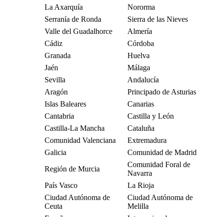
La Axarquía
Nororma
Serranía de Ronda
Sierra de las Nieves
Valle del Guadalhorce
Almería
Cádiz
Córdoba
Granada
Huelva
Jaén
Málaga
Sevilla
Andalucía
Aragón
Principado de Asturias
Islas Baleares
Canarias
Cantabria
Castilla y León
Castilla-La Mancha
Cataluña
Comunidad Valenciana
Extremadura
Galicia
Comunidad de Madrid
Comunidad Foral de
Región de Murcia
Navarra
País Vasco
La Rioja
Ciudad Autónoma de
Ciudad Autónoma de
Ceuta
Melilla