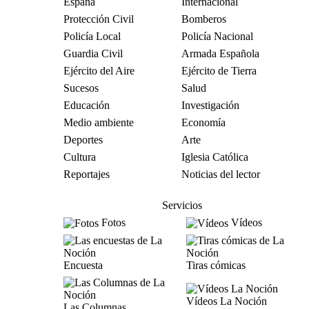
España
Internacional
Protección Civil
Bomberos
Policía Local
Policía Nacional
Guardia Civil
Armada Española
Ejército del Aire
Ejército de Tierra
Sucesos
Salud
Educación
Investigación
Medio ambiente
Economía
Deportes
Arte
Cultura
Iglesia Católica
Reportajes
Noticias del lector
Servicios
Fotos
Vídeos
Encuesta
Tiras cómicas
Vídeos La Noción
Las Columnas